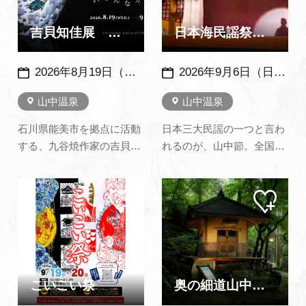
映えスポットです！（山中
能下さい。
温泉観光協会ホームページ
吉貝知佳展 いろんなカタチ ～ 加賀依緑園 ～
日本海民謡祭山中節全国コンクール
より）※ 日…
2026年8月19日（水）～9月16日（水）
2026年9月6日（日）予定 ※例年：9月の第1日曜日に開催 ※
山中温泉
山中温泉
石川県能美市を拠点に活動
日本三大民謡の一つと言わ
する、九谷焼作家の吉貝知
れるのが、山中節。全国の
佳氏の個展を、縁煌/加賀依
のど自慢たちが日本一を目
緑園（加賀市）にて開催い
指し競い合います。ご見学
マイ
マイ
たします。染付けと和絵具
は無料です。ぜひご覧くだ
ペー
ペー
で上絵を施した酒器、器
さい。大会への参加は事前
ジに
ジに
追加
追加
類、ロクロ成形で制作した
申し込みが必要です。山中
様々な作品、インテリア作
温泉観光協会公式サイトを
品など、１２０点ほどの出
ご覧ください。
展を予定しております。ご
こいこい祭
奥の細道山中温泉『芭蕉祭』全国俳句大会
本人とっ…