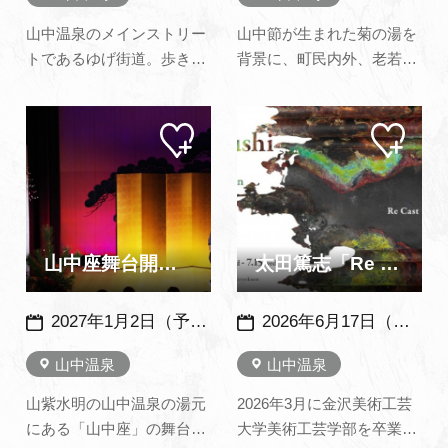
山中温泉のメインストリー
山中節が生まれた菊の湯を
トであるゆげ街道。歩きた
背景に、町民内外、老若男
くなる町並み、伝統文化が
女を問わず心ゆくまで山中
息づくゆげ街道を舞台に
節を唄い、聴き楽しむ催
マイ
マイ
「食とアート」をテーマに
し。
ペー
ペー
したイベントが開催されま
ジに
ジに
追加
追加
す。イベント詳細は公式
Instagramをご覧くださ
い。 （山中温泉公式サイ
トより転載）
山中座舞台開き 新春 舞初め鑑賞会
太田篤志「Re Cast - Re Form」展 ～加賀依緑園～
2027年1月2日（予定）例年：1月２日開催
2026年6月17日（水）～7月15日（水）
山中温泉
山中温泉
山紫水明の山中温泉の湯元
2026年3月に金沢美術工芸
にある「山中座」の舞台開
大学美術工芸学部を卒業