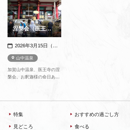
ジに
追加
人は、すてきな山中漆器を
に過ごせると伝えられてい
お手ごろ価格で買えるチャ
ます。
ンスです。 そのほか特設ス
テージではいろいろな催し
涅槃会（医王寺）
が…
2026年3月15日（日）毎年：同日開催
山中温泉
加賀山中温泉、医王寺の涅
槃会。お釈迦様の命日あた
る3月15日に行われます。
法要の後は、仏舎利を表わ
した五色の団子まきがあり
ます。 この団子を食べる
と、その年は虫がわかない
特集
おすすめの過ごし方
と伝えられています。
見どころ
食べる
※2026年3月15日の涅槃会