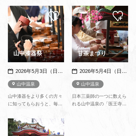
認定審査に挑みます。※ 参
各温泉で行われます。山代
加は事前申込みが必要で
マイ
マイ
温泉では、毎年6月4日から
す。
ペー
ペー
5日の2日間に亘り勇壮に繰
ジに
ジに
追加
追加
り広げられます。 祭りの初
日、若者たちが菖蒲を俵に
詰め込んだ神輿を担ぎ、温
泉街をかけ声も勇ましく練
山中漆器祭
甘茶まつり
り…
2026年5月3日（日）・4日（月祝）※例年：GW中に開催
2026年5月4日（日） 例年：同日開催
山中温泉
山中温泉
山中漆器をより多くの方々
日本三薬師の一つに数えら
に知ってもらおうと、毎年
れる山中温泉の「医王寺」
ゴールデンウィーク中に山
で行われるお釈迦様の誕生
中温泉菊の湯ラウンジで催
をお祝いする行事です。 お
マイ
されています。日ごろ漆器
釈迦様に甘茶をかけ、それ
ペー
製品が欲しいと思っていた
をいただけば年中無病息災