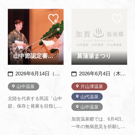
きと舞初め鑑賞会が開催さ
し、同4月からは大学院修
れます。舞台開きのあと、
士課程へ進学し、金工作家
マイ
マイ
芸妓衆と座員の舞初めが披
として活動する太田篤志氏
ペー
ペー
露されます。新春を飾る艶
の個展を縁煌/加賀依緑園
ジに
ジに
追加
追加
やかな舞を鑑賞できます。
（加賀市）にて開催いたし
※今年度の舞初め鑑賞会は
ます。本展では、ブロンズ
終了しました
などの金属に着色技法など
を用いて立体作品15～20点
山中節認定審査会
菖蒲湯まつり
を出展いたし…
2026年6月14日（日） ※例年、６月の第２日曜日開催
2026年6月4日（木）・5日（金）（山中・片山津は6月4日のみ開催 ）※毎年、同日開催
山中温泉
片山津温泉
山代温泉
北陸を代表する民謡「山中
節」保存と発展を目指し3
山中温泉
級～1級、初伝、中伝、奥
加賀温泉郷では、6月4日、
伝と認定する審査会が開催
一年の無病息災を祈願し、
されます。 毎年100名ほど
湯に菖蒲を入れた菖蒲湯が