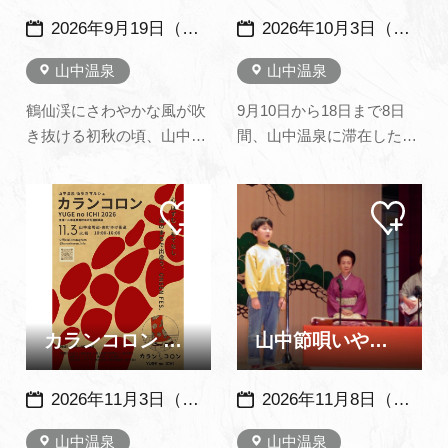
2026年9月19日（土）・20日（日）※例年：９月下旬の２日間に開催
2026年10月3日（土）
山中温泉
山中温泉
鶴仙渓にさわやかな風が吹
9月10日から18日まで8日
き抜ける初秋の頃、山中温
間、山中温泉に滞在した松
泉最大のイベントである
尾芭蕉。 「やまなかや 菊
「こいこい祭」が２日間に
はたおらじ ゆのにほい」
マイ
マイ
わたって開催されます。ふ
と山中のお湯を絶賛する句
ペー
ペー
だんは落ち着いた湯のまち
を残しています。※俳句募
ジに
ジに
追加
追加
も、この時ばかりは華やか
集・吟行句会についてはこ
さにあふれ、民謡山中節の
ちら（加賀市公式サイト）
ふるさとにふさわしく、町
から
民、芸妓衆に浴客も加わっ
カランコロン YUGE no ICHI 2026 （山中温泉）
山中節唄いやんこ
て、唄と踊…
2026年11月3日（火・祝） ※悪天候時中止
2026年11月8日（日）※例年：11月の第２日曜に開催
山中温泉
山中温泉