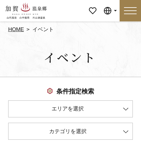
マイペ
Language
ージ
HOME
イベント
Language
イベント
特集
おすすめの過ごし方
見どころ
食べる
条件指定検索
おみやげ
イベント
エリアを選択
泊まる
アクセス
カテゴリを選択
マイページ