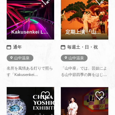
ペー
ペー
出されたオブジェや花器、
ぎを耳に、春は新緑、秋は
ジに
ジに
追加
追加
酒器、器などを展示しま
紅葉を眺めながら、ここに
す。昨年に続く2回目の個
しかない風情あるひととき
展となる本展で、繊細で美
をお過ごしください。 さら
しいガラス作品の世界をお
に、山中出身の和の鉄人…
Kakusenkei Light
定期上演 『山中節 四季の舞』
楽しみく…
通年
毎週土・日・祝
山中温泉
山中温泉
名所を風情ある灯りで照ら
「山中座」では、芸妓によ
す「Kakusenkei
る山中節四季の舞をはじめ
Light」。 あやとりはしと桜
伝統芸能の数々をご鑑賞い
公園内が九谷五彩をイメー
ただけます。 演目にはお客
マイ
マイ
ジした色合いで幻想的にラ
様が参加できるものもあり
ペー
ペー
イトアップされ、夜のまち
ます。また、上演後には芸
ジに
ジに
追加
追加
歩きがさらに楽しめます。
妓と写真撮影もできます！
山中温泉の新しいインスタ
ぜひ艶やかな舞と唄をご堪