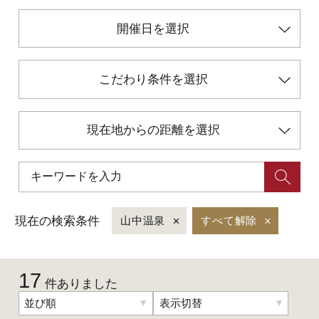
開催日を選択
初めての加賀温泉郷
こだわり条件を選択
加賀に泊まって！北陸巡り♪
ご当地グルメ
現在地からの距離を選択
加賀 旅先納税
FAQ
現在の検索条件
山中温泉
すべて解除
お知らせ
動画を見る
17
件ありました
パンフレットダウンロード
並び順
表示切替
写真ダウンロード