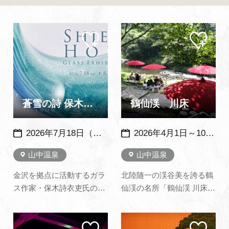
よくあるご質問・お問い合わせ
プライバシーポリシー
マイ
マイ
ペー
ペー
ジに
ジに
追加
追加
蒼雪の詩 保木詩衣吏 硝子展 ～ 加賀依緑園 ～
鶴仙渓 川床
2026年7月18日（土）～8月17日（月）
2026年4月1日～10月31日 9：30～16：00 11月1日～11月30日 10：00～15：00 ※雨天及び河川の増水時は中止となります。※メンテナンス休業期間あり
山中温泉
山中温泉
金沢を拠点に活動するガラ
北陸随一の渓谷美を誇る鶴
ス作家・保木詩衣吏氏の個
仙渓の名所「鶴仙渓 川床」
展「保木詩衣吏 硝子展 -蒼
渓谷の深い緑、清らかな水
雪の詩-」を開催します。本
の流れ、野鳥のさえず
マイ
マイ
展では、独自の感性で生み
り…。清らかな川のせせら