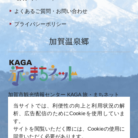
よくあるご質問・お問い合わせ
プライバシーポリシー
加賀温泉郷
加賀市観光情報センター KAGA 旅・まちネット
〒922-0423
当サイトでは、利便性の向上と利用状況の解
石川県加賀市作見町ヲ6-2 JR 加賀温泉駅内
析、広告配信のためにCookieを使用していま
TEL 0761-72-6678
FAX 0761-72-6679
す。
サイトを閲覧いただく際には、Cookieの使用に
同意いただく必要があります。