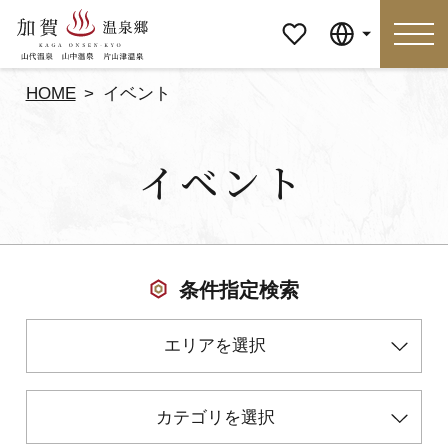
マイペ
Language
ージ
HOME
イベント
Language
イベント
特集
おすすめの過ごし方
見どころ
食べる
条件指定検索
おみやげ
イベント
エリアを選択
泊まる
アクセス
カテゴリを選択
マイページ