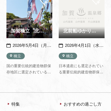
ペー
ペー
たての新鮮な海鮮も食べる
金曜日から3日間行われる
ジに
ジに
追加
追加
ことができます。※海の
湊町は朝から各町個性のあ
家、飲食物持ち込み禁止 ※
る獅子舞で賑わい、橋立町
水上スキーやジェットスキ
の出水神社では土曜の午前
ーなどのマリンスポーツ
中に法要と浦安の舞が行わ
加賀橋立 北前船の里まつり
北前船ゆかりの地を訪ねて 日本遺産船主集落散策
は…
れる。
2026年5月4日（月） 例年：5月4日頃に開催
2026年4月1日（水）～2026年9月30日（水）※年末年始など 除外日あり
橋立
橋立
国の重要伝統的建造物群保
日本遺産にも選定されてい
存地区に選定されている
る重要伝統的建造物群保存
「北前船の里 加賀橋立」
地区 北前船の里をガイドさ
で毎年催される、地域住民
んと一緒に散策しましょ
のみなさんによるお祭り。
う。北前船の里資料館も見
まちなみウォークは参加無
学します
料です。模擬店やフリーマ
特集
おすすめの過ごし方
ーケット、バルンアートな