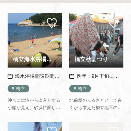
よくあるご質問・お問い合わせ
プライバシーポリシー
マイ
マイ
ペー
ペー
ジに
ジに
追加
追加
橋立海水浴場（橋立マリンビーチ）
橋立秋まつり
海水浴場開設期間（海の家営業期間）：例年 7月中旬～8月中旬（天候などにより変更あり）※2026年度は7月18日（土）～8月23日（日）
例年：9月下旬に開催 （2026年度は小塩町・田尻町は9月18日～20日、橋立町：9月19日・20日に開催予定）
橋立
橋立
沖合には港から出入りする
北前船のふるさととして古
小船が見え、砂浜に面した
くから栄えた橋立地区の橋
尼御前岬の眺めも格別なも
立町、田尻町、小塩町の秋
のがあります。 水産会社が
まつり。橋立町のみ土日の
マイ
マイ
経営する海の家では、獲れ
２日間、田尻町と小塩町は