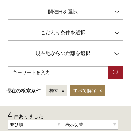
開催日を選択
初めての加賀温泉郷
こだわり条件を選択
加賀に泊まって！北陸巡り♪
ご当地グルメ
現在地からの距離を選択
加賀 旅先納税
FAQ
現在の検索条件
橋立
すべて解除
お知らせ
動画を見る
4
件ありました
パンフレットダウンロード
並び順
表示切替
写真ダウンロード