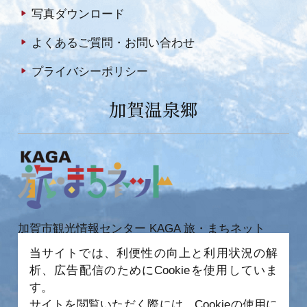
写真ダウンロード
よくあるご質問・お問い合わせ
プライバシーポリシー
加賀温泉郷
加賀市観光情報センター KAGA 旅・まちネット
〒922-0423
当サイトでは、利便性の向上と利用状況の解
石川県加賀市作見町ヲ6-2 JR 加賀温泉駅内
析、広告配信のためにCookieを使用していま
TEL 0761-72-6678
FAX 0761-72-6679
す。
サイトを閲覧いただく際には、Cookieの使用に