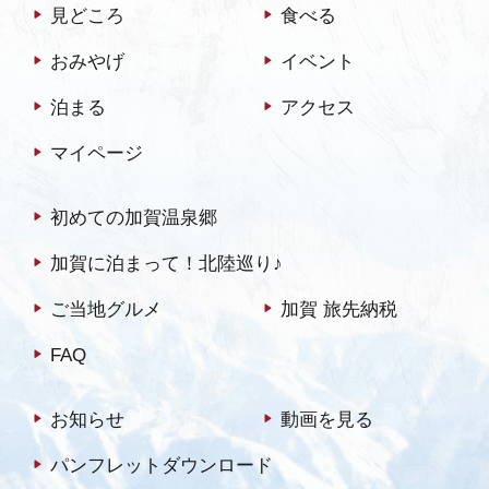
見どころ
食べる
どさまざまな楽しい催しが
町の中心部で行われま
おみやげ
イベント
す。 …
泊まる
アクセス
マイページ
初めての加賀温泉郷
加賀に泊まって！北陸巡り♪
ご当地グルメ
加賀 旅先納税
FAQ
お知らせ
動画を見る
パンフレットダウンロード