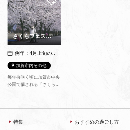
ペー
藩御抱絵師）、森本仁平
まちなみウォークは参加無
ジに
追加
（洋画）、硲伊之助（洋
料です。模擬店やフリーマ
画・陶芸）など、加賀市ゆ
ーケット、バルンアートな
かりの作家作品を収蔵して
どさまざまな楽しい催しが
おり、随時公開していま
町の中心部で行われま
さくらフェスタ
す。
す。 …
例年：4月上旬の日曜日の1日に開催 2026年度は4月5日（日）に開催
加賀市内その他
毎年桜咲く頃に加賀市中央
公園で催される「さくらフ
ェスタ」。さくら餅、花見
だんご、梅昆布茶などの販
売や、地元の高校吹奏楽部
による演奏やダンスなどの
催し物もございます。 お花
特集
おすすめの過ごし方
見がてらに是非お越しくだ