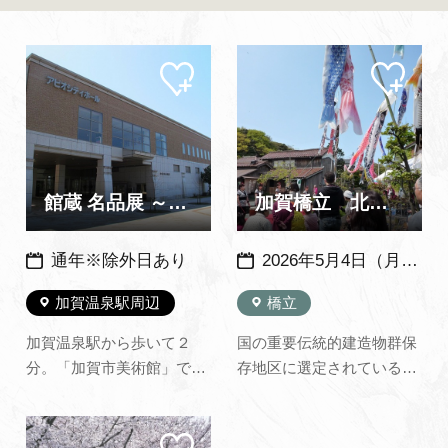
よくあるご質問・お問い合わせ
プライバシーポリシー
マイ
マイ
ペー
ペー
ジに
ジに
追加
追加
館蔵 名品展 ～加賀市美術館～
加賀橋立 北前船の里まつり
通年※除外日あり
2026年5月4日（月） 例年：5月4日頃に開催
加賀温泉駅周辺
橋立
加賀温泉駅から歩いて２
国の重要伝統的建造物群保
分。「加賀市美術館」では
存地区に選定されている
西出大三（截金工芸で人間
「北前船の里 加賀橋立」
国宝）、山田宗美（鉄打出
で毎年催される、地域住民
マイ
工芸）、佐々木泉景（加賀
のみなさんによるお祭り。