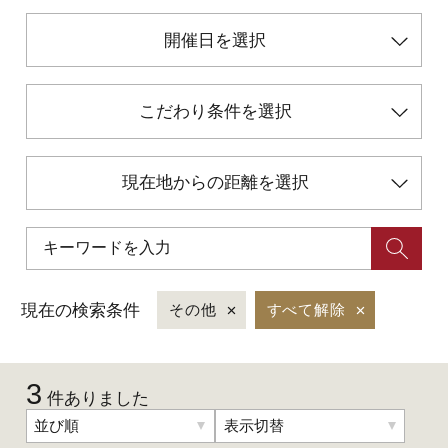
開催日を選択
初めての加賀温泉郷
こだわり条件を選択
加賀に泊まって！北陸巡り♪
ご当地グルメ
現在地からの距離を選択
加賀 旅先納税
FAQ
現在の検索条件
その他
すべて解除
お知らせ
動画を見る
3
件ありました
パンフレットダウンロード
並び順
表示切替
写真ダウンロード