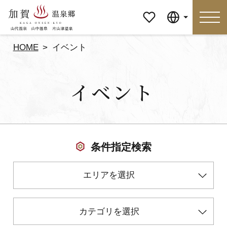
マイペ
Language
ージ
HOME
イベント
Language
イベント
特集
おすすめの過ごし方
見どころ
食べる
条件指定検索
おみやげ
イベント
エリアを選択
泊まる
アクセス
カテゴリを選択
マイページ