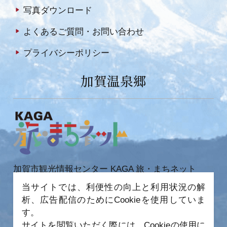
写真ダウンロード
よくあるご質問・お問い合わせ
プライバシーポリシー
加賀温泉郷
加賀市観光情報センター KAGA 旅・まちネット
〒922-0423
当サイトでは、利便性の向上と利用状況の解
石川県加賀市作見町ヲ6-2 JR 加賀温泉駅内
析、広告配信のためにCookieを使用していま
TEL 0761-72-6678
FAX 0761-72-6679
す。
サイトを閲覧いただく際には、Cookieの使用に