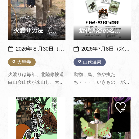
ジに
ジに
追加
追加
妓と写真撮影もできます！
るギャラリートーク（広報
ぜひ艶やかな舞と唄をご堪
かがより転載）
能下さい。
火渡りの法 （夏の火祭り）
近代九谷の名工たち いきもの×やきもの×加賀九谷 ～ 九谷焼…
2026年８月30日（日）※例年：８月の最終日曜日に開催
2026年7月8日（水）～10月5日（月）
大聖寺
山代温泉
火渡りは毎年、北陸修験道
動物、鳥、魚や虫た
白山会山伏が来山し、大岩
ち・・・「いきもの」がモ
山不動尊のご加護により健
チーフの九谷焼を集めまし
康と幸せを祈る荒行で
た。みんな、遊びに来て
マイ
マイ
す。 「秘法火渡り修法」を
ね！（九谷焼窯跡展示館公
ペー
ペー
あなたも体験してみません
式サイトより転載）
ジに
ジに
追加
追加
か。眼病平癒と厄除けでも
知られています。