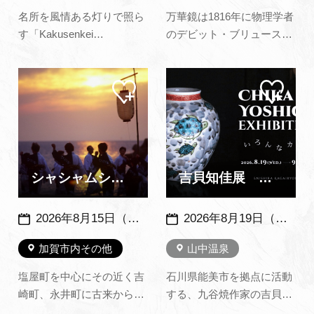
名所を風情ある灯りで照ら
万華鏡は1816年に物理学者
す「Kakusenkei
のデビット・ブリュースタ
Light」。 あやとりはしと桜
ーにより発明され、瞬く間
公園内が九谷五彩をイメー
に世界中に広がりました。
マイ
マイ
ジした色合いで幻想的にラ
近年ではアートとしての万
ペー
ペー
イトアップされ、夜のまち
華鏡も多く作られていま
ジに
ジに
追加
追加
歩きがさらに楽しめます。
す。本展では雪の結晶のコ
山中温泉の新しいインスタ
レクターでもある万華鏡サ
映えスポットです！（山中
ロンprismのいしこゆかさ
温泉観光協会ホームページ
んのコレクションを中心に
シャシャムシャ踊り
吉貝知佳展 いろんなカタチ ～ 加賀依緑園 ～
より）※ 日…
オブジェと…
2026年8月15日（土）・16日（日） 例年：8月15日頃開催 ※荒天の場合延期・中止あり
2026年8月19日（水）～9月16日（水）
加賀市内その他
山中温泉
塩屋町を中心にその近く吉
石川県能美市を拠点に活動
崎町、永井町に古来から伝
する、九谷焼作家の吉貝知
承されている盆踊りの一種
佳氏の個展を、縁煌/加賀依