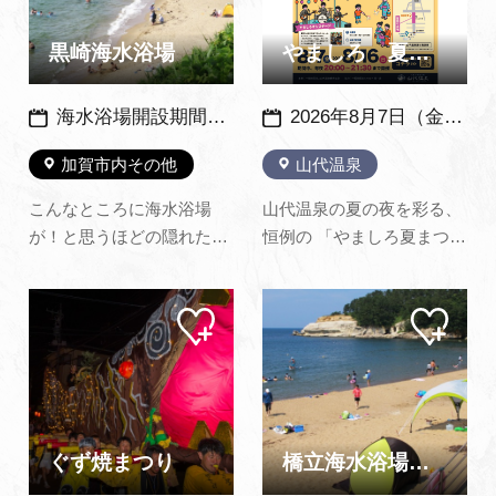
まを眺めることもできま
会場周辺で交通規制があり
す。 海の家が1軒あり、
ます。
黒崎海水浴場
やましろ 夏まつり
シ…
海水浴場開設期間：例年7月１日～8月いっぱい（天候などにより変更になる場合あり） ※2026年度は7月1日（水）～8月31日（月）
2026年8月7日（金）～16日（日）※例年：８月上旬から中旬に開催
加賀市内その他
山代温泉
こんなところに海水浴場
山代温泉の夏の夜を彩る、
が！と思うほどの隠れたと
恒例の 「やましろ夏まつ
ころにある穴場です。 それ
り」 を開催いたします。今
だけにお客さんは少なく思
年も山代温泉通り商店街を
マイ
マイ
わずプライベートビーチ気
会場に、子どもから大人ま
ペー
ペー
分で海水浴が楽しめます。
で楽しめる縁日やビアガー
ジに
ジに
追加
追加
また、海水浴と言えば砂浜
デン、お楽しみ抽選会、手
と思っているあなたは行っ
持ち花火特設会場など、夏
てみてビックリするかも知
の夜を満喫できる催しをご
れません。 砂浜の横には広
用意しております。浴衣で
ぐず焼まつり
橋立海水浴場（橋立マリンビーチ）
い…
そ…