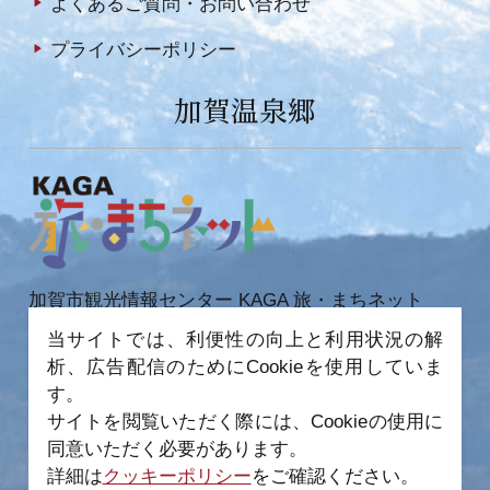
よくあるご質問・お問い合わせ
プライバシーポリシー
加賀温泉郷
加賀市観光情報センター KAGA 旅・まちネット
〒922-0423
当サイトでは、利便性の向上と利用状況の解
石川県加賀市作見町ヲ6-2 JR 加賀温泉駅内
析、広告配信のためにCookieを使用していま
TEL 0761-72-6678
FAX 0761-72-6679
す。
サイトを閲覧いただく際には、Cookieの使用に
同意いただく必要があります。
詳細は
クッキーポリシー
をご確認ください。