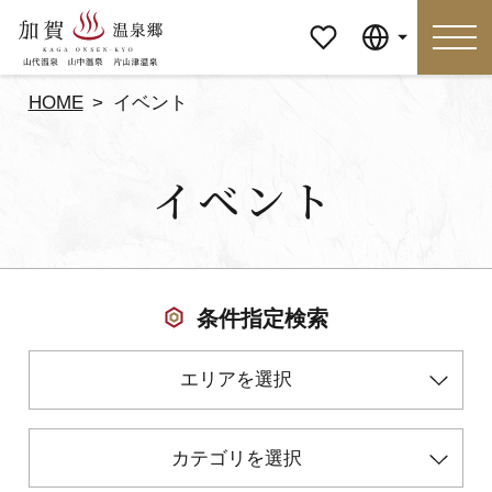
マイペ
Language
ージ
HOME
イベント
Language
イベント
特集
おすすめの過ごし方
見どころ
食べる
条件指定検索
おみやげ
イベント
エリアを選択
泊まる
アクセス
カテゴリを選択
マイページ