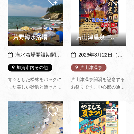
ペー
ペー
眺める花火は絶景で、ま
ぎを耳に、春は新緑、秋は
ジに
ジに
追加
追加
た、反対側の湖畔から温泉
紅葉を眺めながら、ここに
の夜景と合わせて眺めるも
しかない風情あるひととき
よし、旅館のお風呂に浸か
をお過ごしください。 さら
りながらゆったり眺めるの
に、山中出身の和の鉄人…
片野海水浴場
片山津温泉 湯のまつり
もよ…
海水浴場開設期間：例年7月中旬～8月いっぱい（天候などにより変更の場合あり） ※2026年度は7月1日（水）～8月31日（月）
2026年8月22日（土）・23日（日）※例年：８月下旬の土日2日間開催
加賀市内その他
片山津温泉
青々とした松林をバックに
片山津温泉開湯を記念する
した美しい砂浜と透きとお
お祭りです。中心部の通り
った海が自慢の海水浴場で
に露店が並び、獅子舞、歌
す。 天気の良い日には、
謡ショー、輪踊り大会な
マイ
マイ
延々と続く海岸線の向こう
ど、湯のまちならではの華
ペー
ペー
に景勝地として有名な福井
やかさにあふれていま
ジに
ジに
追加
追加
県の「東尋坊」の沖合いに
す。 特に迫力ある源平勝負
浮かぶ無人島「雄島」おし
御輿は必見です。※当日は