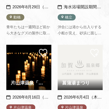
2026年8月29日（土）・30日（日） 例年：８月下旬の土日２日間開催
海水浴場開設期間（海の家営業期間）：例年 7月中旬～8月中旬（天候などにより変更あり）※2026年度は7月18日（土）～8月23日（日）
動橋
橋立
青年たちは一週間ほど前か
沖合には港から出入りする
ら大きなグズの製作に取り
小船が見え、砂浜に面した
かかります。 グズというの
尼御前岬の眺めも格別なも
は大きなドンコ（ハゼの一
のがあります。 水産会社が
マイ
マイ
種で純淡水生の魚）のこと
経営する海の家では、獲れ
ペー
ペー
で、木の枠の上に竹や藁
たての新鮮な海鮮も食べる
ジに
ジに
追加
追加
で、長さ7ｍ～8ｍの巨大グ
ことができます。※海の
ズに仕上げます。夕方にな
家、飲食物持ち込み禁止 ※
ると、白足袋姿の約50～60
水上スキーやジェットスキ
人の若衆や少年たちがグズ
ーなどのマリンスポーツ
片山津温泉「灯篭流し」
菖蒲湯まつり
をか…
は…
2026年8月16日（日）※荒天などの場合延期
2026年6月4日（木）・5日（金）（山中・片山津は6月4日のみ開催 ）※毎年、同日開催
片山津温泉
片山津温泉