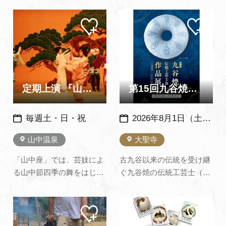
で、旧盆に祖先の霊を迎え
緑園（加賀市）にて開催い
マイ
マイ
て踊り歌われます。 太鼓も
たします。染付けと和絵具
ペー
ペー
使わず、日本海の波の音を
で上絵を施した酒器、器
ジに
ジに
追加
追加
伴奏に踊る姿に派手さはな
類、ロクロ成形で制作した
いが、素朴で心を打たれる
様々な作品、インテリア作
踊りです。 又、一説には蓮
品など、１２０点ほどの出
如上人から教えられた…
展を予定しております。ご
定期上演 『山中節 四季の舞』
第15回九谷焼伝統工芸士会作品展 ～ 九谷焼美術館 ～
本人とっ…
毎週土・日・祝
2026年8月1日（土）～10月11日（日）
山中温泉
大聖寺
「山中座」では、芸妓によ
古九谷以来の伝統を受け継
る山中節四季の舞をはじめ
ぐ九谷焼の伝統工芸士（経
伝統芸能の数々をご鑑賞い
済産業省認定）の作品展。
ただけます。 演目にはお客
（企画展示室のみ無料）8
マイ
マイ
様が参加できるものもあり
月1日（土）13時30分～伝
ペー
ペー
ます。また、上演後には芸
統工芸士 苧野 直樹氏によ