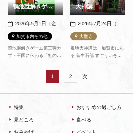
鴨池謎解きゲーム3 ともえちゃんとカブト王国の稀石～鴨池観察…
天神講
2026年5月1日（金）～8月31日（月）
2026年7月24日（金）～26日（日）※毎年、同日開催 １日め：夏越の祓・茅の輪神事・蝶の舞、２日め：疫神祭・蝶の舞、３日め：湯の花神事、蝶の舞 他
加賀市内その他
大聖寺
鴨池謎解きゲーム第三弾カ
敷地天神講は、加賀市にあ
ブト王国に伝わる「虹の稀
る 菅生石部 すごういそ
石」から光が失われてしま
べ 神社の夏祭りです。 神
った！手掛かりは、古くか
社創祀以来およそ千四百年
1
2
次
ら王家に伝わる石板たち助
続く大変古い神事で、江戸
けを求められたともえちゃ
時代には大聖寺藩の藩祭と
んと共に、鴨池たんぼ道を
して、藩主をはじめ藩内全
探検して、虹の稀石に力を
住民がお参りしたといわれ
特集
おすすめの過ごし方
取り戻そう！（加賀市鴨池
ます。 現在では敷地天神講
観察館公式サイトから転
と親しまれ、毎年7…
見どころ
食べる
載）
おみやげ
イベント