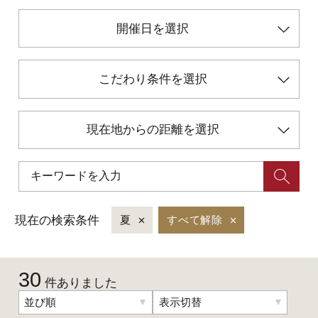
開催日を選択
初めての加賀温泉郷
こだわり条件を選択
加賀に泊まって！北陸巡り♪
ご当地グルメ
現在地からの距離を選択
加賀 旅先納税
FAQ
現在の検索条件
夏
すべて解除
お知らせ
動画を見る
30
件ありました
パンフレットダウンロード
並び順
表示切替
写真ダウンロード