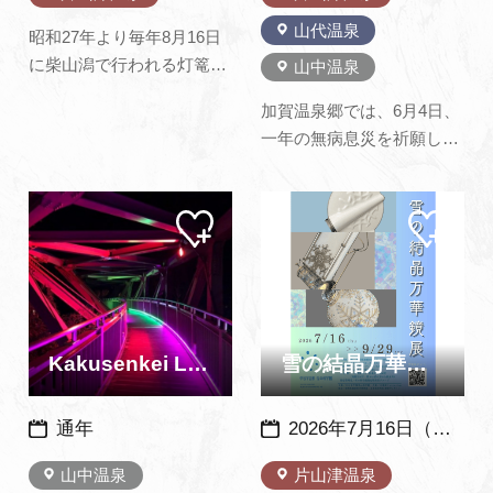
山代温泉
昭和27年より毎年8月16日
に柴山潟で行われる灯篭流
山中温泉
しは、幻想的な風景で知ら
加賀温泉郷では、6月4日、
れる片山津温泉のお盆の風
一年の無病息災を祈願し、
物詩です※正式表記は「燈
湯に菖蒲を入れた菖蒲湯が
籠流し」ですがサイト上は
各温泉で行われます。山代
「灯篭流し」で統一してい
マイ
マイ
温泉では、毎年6月4日から
ます
ペー
ペー
5日の2日間に亘り勇壮に繰
ジに
ジに
追加
追加
り広げられます。 祭りの初
日、若者たちが菖蒲を俵に
詰め込んだ神輿を担ぎ、温
泉街をかけ声も勇ましく練
Kakusenkei Light
雪の結晶万華鏡展 ～中谷宇吉郎 雪の科学館～
り…
通年
2026年7月16日（木）～9月29日（火）
山中温泉
片山津温泉