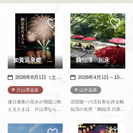
よくあるご質問・お問い合わせ
プライバシーポリシー
マイ
マイ
ペー
ペー
ジに
ジに
追加
追加
加賀温泉郷 納涼花火まつり in 片山津温泉
鶴仙渓 川床
2026年8月1日（土）～30日（日） ※天候により中止の場合あり （例年：８月初旬から下旬に開催）
2026年4月1日～10月31日 9：30～16：00 11月1日～11月30日 10：00～15：00 ※雨天及び河川の増水時は中止となります。※メンテナンス休業期間あり
片山津温泉
山中温泉
連日連夜の花火が湖面に映
北陸随一の渓谷美を誇る鶴
えるさまは、片山津ならで
仙渓の名所「鶴仙渓 川床」
はの風情です。 片山津温泉
渓谷の深い緑、清らかな水
の中心部にある「湯の元公
の流れ、野鳥のさえず
マイ
マイ
園」から「浮御堂」に出て
り…。清らかな川のせせら