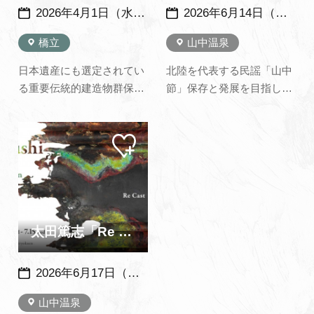
2026年4月1日（水）～2026年9月30日（水）※年末年始など 除外日あり
2026年6月14日（日） ※例年、６月の第２日曜日開催
橋立
山中温泉
日本遺産にも選定されてい
北陸を代表する民謡「山中
る重要伝統的建造物群保存
節」保存と発展を目指し3
地区 北前船の里をガイドさ
級～1級、初伝、中伝、奥
んと一緒に散策しましょ
伝と認定する審査会が開催
マイ
う。北前船の里資料館も見
されます。 毎年100名ほど
ペー
学します
認定審査に挑みます。※ 参
ジに
追加
加は事前申込みが必要で
す。
太田篤志「Re Cast - Re Form」展 ～加賀依緑園～
2026年6月17日（水）～7月15日（水）
山中温泉