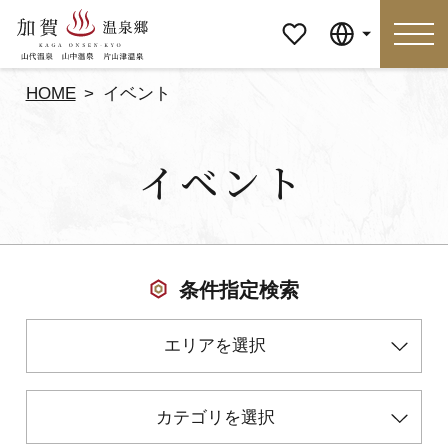
マイペ
Language
ージ
HOME
イベント
Language
イベント
特集
おすすめの過ごし方
見どころ
食べる
条件指定検索
おみやげ
イベント
エリアを選択
泊まる
アクセス
カテゴリを選択
マイページ