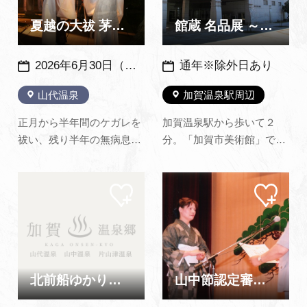
取り戻そう！（加賀市鴨池
6月号より転載）
観察館公式サイトから転
夏越の大祓 茅の輪くぐり神事
館蔵 名品展 ～加賀市美術館～
載）
2026年6月30日（火）※毎年、同日開催
通年※除外日あり
山代温泉
加賀温泉駅周辺
正月から半年間のケガレを
加賀温泉駅から歩いて２
祓い、残り半年の無病息災
分。「加賀市美術館」では
を祈願する神事です。 夜の
西出大三（截金工芸で人間
境内に集まり「水無月の夏
国宝）、山田宗美（鉄打出
マイ
マイ
越の祓する人は 千歳の命
工芸）、佐々木泉景（加賀
ペー
ペー
のぶというなり」「蘇民将
藩御抱絵師）、森本仁平
ジに
ジに
追加
追加
来そみんしょうらい」と繰
（洋画）、硲伊之助（洋
り返し唱えながら、茅かや
画・陶芸）など、加賀市ゆ
でつくられた直径2ｍ以上
かりの作家作品を収蔵して
ある輪をくぐります。輪を
おり、随時公開していま
北前船ゆかりの地を訪ねて 日本遺産船主集落散策
山中節認定審査会
く…
す。