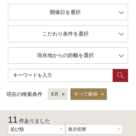
開催日を選択
初めての加賀温泉郷
こだわり条件を選択
加賀に泊まって！北陸巡り♪
ご当地グルメ
現在地からの距離を選択
加賀 旅先納税
FAQ
現在の検索条件
6月
すべて解除
お知らせ
動画を見る
11
件ありました
パンフレットダウンロード
並び順
表示切替
写真ダウンロード