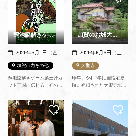
ペー
ペー
イトアップされ、夜のまち
ます。また、上演後には芸
ジに
ジに
追加
追加
歩きがさらに楽しめます。
妓と写真撮影もできます！
山中温泉の新しいインスタ
ぜひ艶やかな舞と唄をご堪
映えスポットです！（山中
能下さい。
温泉観光協会ホームページ
鴨池謎解きゲーム3 ともえちゃんとカブト王国の稀石～鴨池観察…
加賀のお城大集合：大聖寺城を中心に ～大聖寺鴻玉荘～
より）※ 日…
2026年5月1日（金）～8月31日（月）
2026年6月6日（土）～8月30日（日） ※鴻玉荘が開館する土・日のみ開催
加賀市内その他
大聖寺
鴨池謎解きゲーム第三弾カ
昨年、令和7年に国指定史
ブト王国に伝わる「虹の稀
跡に登録された大聖寺城跡
石」から光が失われてしま
を中心に、松山城、赤岩
った！手掛かりは、古くか
城、津葉城など、加賀市の
マイ
マイ
ら王家に伝わる石板たち助
歴史を今に伝えるお城を紹
ペー
ペー
けを求められたともえちゃ
介します。大聖寺城跡から
ジに
ジに
追加
追加
んと共に、鴨池たんぼ道を
発掘された出土品もあわせ
探検して、虹の稀石に力を
て展示します。（広報かが