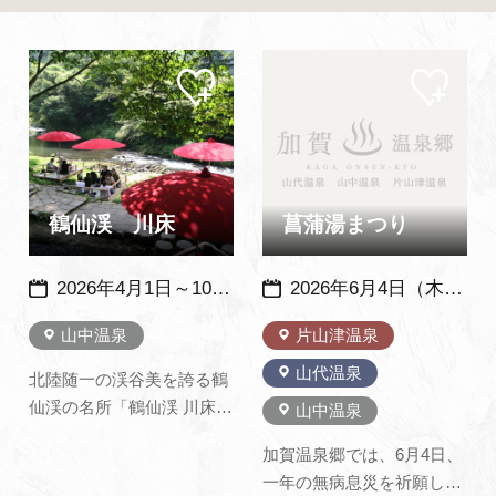
よくあるご質問・お問い合わせ
プライバシーポリシー
マイ
マイ
ペー
ペー
ジに
ジに
追加
追加
鶴仙渓 川床
菖蒲湯まつり
2026年4月1日～10月31日 9：30～16：00 11月1日～11月30日 10：00～15：00 ※雨天及び河川の増水時は中止となります。※メンテナンス休業期間あり
2026年6月4日（木）・5日（金）（山中・片山津は6月4日のみ開催 ）※毎年、同日開催
山中温泉
片山津温泉
山代温泉
北陸随一の渓谷美を誇る鶴
仙渓の名所「鶴仙渓 川床」
山中温泉
渓谷の深い緑、清らかな水
加賀温泉郷では、6月4日、
の流れ、野鳥のさえず
一年の無病息災を祈願し、
り…。清らかな川のせせら