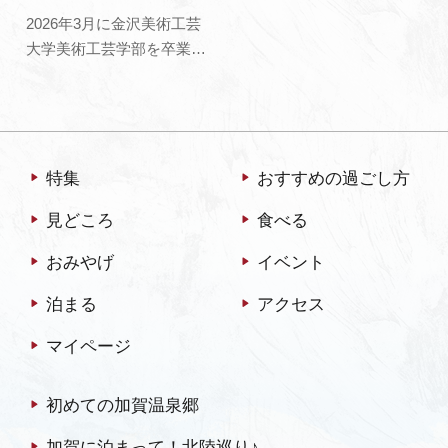
2026年3月に金沢美術工芸
大学美術工芸学部を卒業
し、同4月からは大学院修
士課程へ進学し、金工作家
として活動する太田篤志氏
の個展を縁煌/加賀依緑園
（加賀市）にて開催いたし
特集
おすすめの過ごし方
ます。本展では、ブロンズ
見どころ
食べる
などの金属に着色技法など
を用いて立体作品15～20点
おみやげ
イベント
を出展いたし…
泊まる
アクセス
マイページ
初めての加賀温泉郷
加賀に泊まって！北陸巡り♪