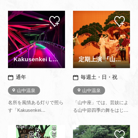
湯に菖蒲を入れた菖蒲湯が
ぎを耳に、春は新緑、秋は
各温泉で行われます。山代
紅葉を眺めながら、ここに
マイ
マイ
温泉では、毎年6月4日から
しかない風情あるひととき
ペー
ペー
5日の2日間に亘り勇壮に繰
ジに
ジに
をお過ごしください。 さら
追加
追加
り広げられます。 祭りの初
に、山中出身の和の鉄人…
日、若者たちが菖蒲を俵に
詰め込んだ神輿を担ぎ、温
泉街をかけ声も勇ましく練
Kakusenkei Light
定期上演 『山中節 四季の舞』
り…
通年
毎週土・日・祝
山中温泉
山中温泉
名所を風情ある灯りで照ら
「山中座」では、芸妓によ
す「Kakusenkei
る山中節四季の舞をはじめ
Light」。 あやとりはしと桜
伝統芸能の数々をご鑑賞い
公園内が九谷五彩をイメー
ただけます。 演目にはお客
マイ
マイ
ジした色合いで幻想的にラ
様が参加できるものもあり