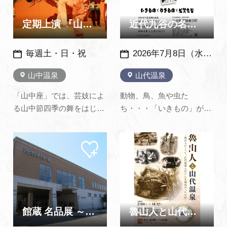
映えスポットです！（山中
温泉観光協会ホームページ
定期上演 『山中節 四季の舞』
近代九谷の名工たち いきもの×やきもの×加賀九谷 ～ 九谷焼…
より）※ 日…
毎週土・日・祝
2026年7月8日（水）～10月5日（月）
山中温泉
山代温泉
「山中座」では、芸妓によ
動物、鳥、魚や虫た
る山中節四季の舞をはじめ
ち・・・「いきもの」がモ
伝統芸能の数々をご鑑賞い
チーフの九谷焼を集めまし
ただけます。 演目にはお客
た。みんな、遊びに来て
マイ
マイ
様が参加できるものもあり
ね！（九谷焼窯跡展示館公
ペー
ペー
ます。また、上演後には芸
式サイトより転載）
ジに
ジに
追加
追加
妓と写真撮影もできます！
ぜひ艶やかな舞と唄をご堪
能下さい。
館蔵 名品展 ～加賀市美術館～
魯山人と山代温泉 ― 魯山人にとって、山代温泉とはどんな場所…