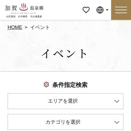
マイペ
Language
ージ
HOME
イベント
Language
イベント
特集
おすすめの過ごし方
見どころ
食べる
条件指定検索
おみやげ
イベント
エリアを選択
泊まる
アクセス
カテゴリを選択
マイページ