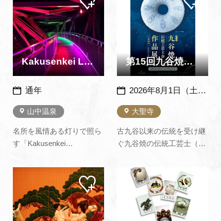
ペー
ペー
ぎを耳に、春は新緑、秋は
を残しています。※俳句募
ジに
ジに
追加
追加
紅葉を眺めながら、ここに
集・吟行句会についてはこ
しかない風情あるひととき
ちら（加賀市公式サイト）
をお過ごしください。 さら
から
に、山中出身の和の鉄人…
Kakusenkei Light
第15回九谷焼伝統工芸士会作品展 ～ 九谷焼美術館 ～
通年
2026年8月1日（土）～10月11日（日）
山中温泉
大聖寺
名所を風情ある灯りで照ら
古九谷以来の伝統を受け継
す「Kakusenkei
ぐ九谷焼の伝統工芸士（経
Light」。 あやとりはしと桜
済産業省認定）の作品展。
公園内が九谷五彩をイメー
（企画展示室のみ無料）8
マイ
マイ
ジした色合いで幻想的にラ
月1日（土）13時30分～伝
ペー
ペー
イトアップされ、夜のまち
統工芸士 苧野 直樹氏によ
ジに
ジに
追加
追加
歩きがさらに楽しめます。
るギャラリートーク（広報
山中温泉の新しいインスタ
かがより転載）