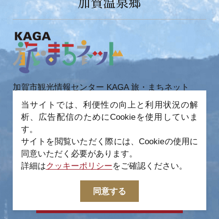
加賀温泉郷
加賀市観光情報センター KAGA 旅・まちネット
〒922-0423
当サイトでは、利便性の向上と利用状況の解
石川県加賀市作見町ヲ6-2 JR 加賀温泉駅内
析、広告配信のためにCookieを使用していま
TEL 0761-72-6678
FAX 0761-72-6679
す。
サイトを閲覧いただく際には、Cookieの使用に
同意いただく必要があります。
詳細は
クッキーポリシー
をご確認ください。
−
© 2022-2026 加賀市観光情報センター All Rights
同意する
Reserved.