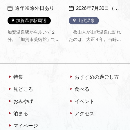
通年※除外日あり
2026年7月30日（木）～11月17日（火）
加賀温泉駅周辺
山代温泉
加賀温泉駅から歩いて２
魯山人が山代温泉に訪れ
分。「加賀市美術館」では
たのは、大正４年。当時は
西出大三（截金工芸で人間
まだ福田大観と名乗ってい
国宝）、山田宗美（鉄打出
た３２歳の書家・篆刻家で
工芸）、佐々木泉景（加賀
した。老舗の旅館 吉野屋の
藩御抱絵師）、森本仁平
離れ（現 魯山人寓居跡いろ
（洋画）、硲伊之助（洋
は草庵）に食客として招か
特集
おすすめの過ごし方
画・陶芸）など、加賀市ゆ
れた若い芸術家を、山代温
見どころ
食べる
かりの作家作品を収蔵して
泉の旦那衆は温かく迎え入
おり、随時公開していま
れ、多くの旅館で看板制作
おみやげ
イベント
す。
を依頼…
泊まる
アクセス
マイページ