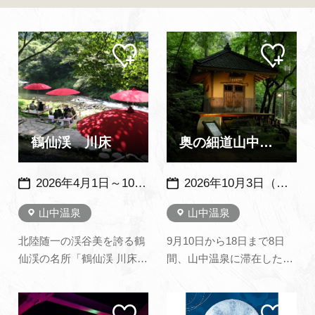
よくあるご質問・お問い合わせ
プライバシーポリシー
マイ
マイ
ペー
ペー
ジに
ジに
追加
追加
鶴仙渓 川床
奥の細道山中温泉『芭蕉祭』全国俳句大会
2026年4月1日～10月31日 9：30～16：00 11月1日～11月30日 10：00～15：00 ※雨天及び河川の増水時は中止となります。※メンテナンス休業期間あり
2026年10月3日（土）
山中温泉
山中温泉
北陸随一の渓谷美を誇る鶴
9月10日から18日まで8日
仙渓の名所「鶴仙渓 川床」
間、山中温泉に滞在した松
渓谷の深い緑、清らかな水
尾芭蕉。 「やまなかや 菊
の流れ、野鳥のさえず
はたおらじ ゆのにほい」
マイ
マイ
り…。清らかな川のせせら
と山中のお湯を絶賛する句