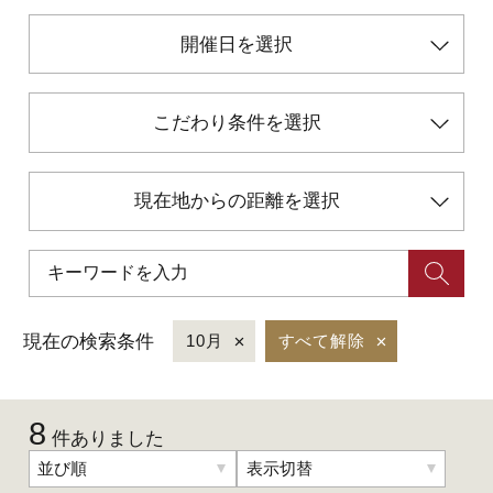
開催日を選択
初めての加賀温泉郷
こだわり条件を選択
加賀に泊まって！北陸巡り♪
ご当地グルメ
現在地からの距離を選択
加賀 旅先納税
FAQ
現在の検索条件
10月
すべて解除
お知らせ
動画を見る
8
件ありました
パンフレットダウンロード
並び順
表示切替
写真ダウンロード