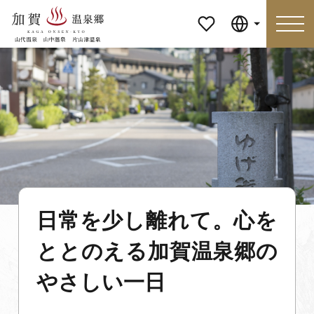
マイペ
Language
ージ
Language
特集
おすすめの過ごし方
見どころ
食べる
日常を少し離れて。心を
おみやげ
イベント
ととのえる加賀温泉郷の
泊まる
アクセス
やさしい一日
マイページ