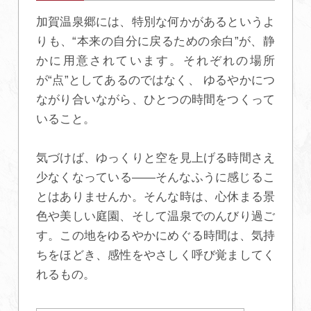
加賀温泉郷には、特別な何かがあるというよ
初めての加賀温泉郷
りも、“本来の自分に戻るための余白”が、静
かに用意されています。それぞれの場所
加賀に泊まって！北陸巡り♪
が“点”としてあるのではなく、 ゆるやかにつ
ながり合いながら、ひとつの時間をつくって
いること。
ご当地グルメ
気づけば、ゆっくりと空を見上げる時間さえ
加賀 旅先納税
少なくなっている——そんなふうに感じるこ
とはありませんか。そんな時は、心休まる景
FAQ
色や美しい庭園、そして温泉でのんびり過ご
す。この地をゆるやかにめぐる時間は、気持
お知らせ
動画を見る
ちをほどき、感性をやさしく呼び覚ましてく
れるもの。
パンフレットダウンロード
写真ダウンロード