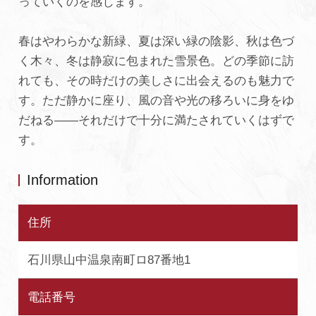
っていくのを感じます。
春はやわらかな新緑、夏は深い緑の陰影、秋は色づ
く木々、冬は静寂に包まれた雪景色。どの季節に訪
れても、その時だけの美しさに出会えるのも魅力で
す。ただ静かに座り、風の音や光の移ろいに身をゆ
だねる——それだけで十分に満たされていくはずで
す。
Information
住所
石川県山中温泉南町ロ87番地1
電話番号