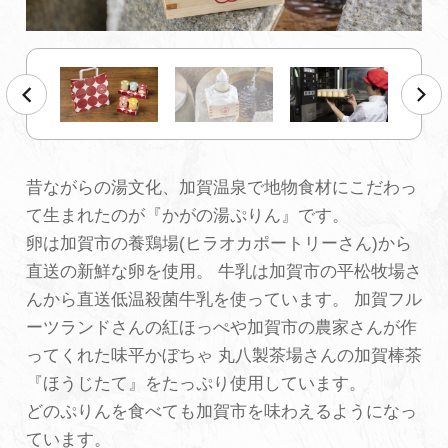
初めての加賀温泉郷
加賀に泊まって！北陸巡り♪
ご当地グルメ
昔ながらの湯文化、加賀温泉で地物食材にこだわっ
て生まれたのが『かがの湯ぷりん』です。
加賀 旅先納税
卵は加賀市の養鶏場(ヒラオカポートリーさん)から
直送の新鮮な卵を使用。 牛乳は加賀市の平松牧場さ
FAQ
んから直送低温殺菌牛乳を使っています。 加賀フル
ーツランドさんの紅ほっぺや加賀市の農家さんが作
ってくれた味平かぼちゃ 丸八製茶場さんの加賀棒茶
お知らせ
動画を見る
『ほうじたて』をたっぷり使用しています。
パンフレットダウンロード
どのぷりんを食べても加賀市を味わえるようになっ
ています。
写真ダウンロード