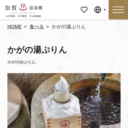
マイペ
Language
ージ
HOME
食べる
かがの湯ぷりん
Language
かがの湯ぷりん
特集
おすすめの過ごし方
見どころ
食べる
おみやげ
イベント
泊まる
アクセス
マイページ