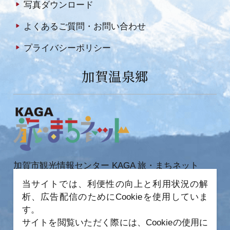
写真ダウンロード
よくあるご質問・お問い合わせ
プライバシーポリシー
加賀温泉郷
加賀市観光情報センター KAGA 旅・まちネット
〒922-0423
当サイトでは、利便性の向上と利用状況の解
石川県加賀市作見町ヲ6-2 JR 加賀温泉駅内
析、広告配信のためにCookieを使用していま
TEL 0761-72-6678
FAX 0761-72-6679
す。
サイトを閲覧いただく際には、Cookieの使用に