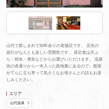
初めての加賀温泉郷
加賀に泊まって！北陸巡り♪
ご当地グルメ
山代で親しまれて50年余りの老舗店です。 店先の
提灯がなんとも楽しい雰囲気です。 昼定食は天ぷ
加賀 旅先納税
ら・焼魚・煮魚などからお選びいただけます。 温泉
街の表通りから一本入った路地裏にあるので、散策
FAQ
がてらに立ち寄って気さくなお母さんとの話もお楽
しみください。
お知らせ
動画を見る
エリア
パンフレットダウンロード
山代温泉
写真ダウンロード