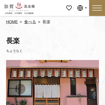
マイペ
Language
ージ
HOME
食べる
長楽
Language
長楽
特集
おすすめの過ごし方
見どころ
食べる
おみやげ
イベント
泊まる
アクセス
マイページ