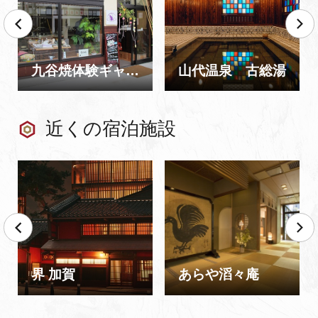
九谷焼体験ギャラリーCoCo
山代温泉 古総湯
近くの宿泊施設
界 加賀
あらや滔々庵