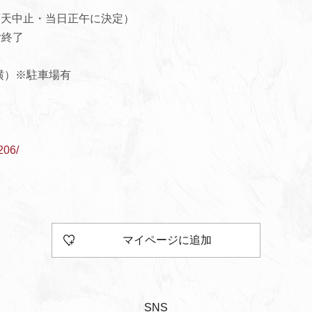
0（雨天中止・当日正午に決定）
終了
横）※駐車場有
206/
マイページに追加
SNS