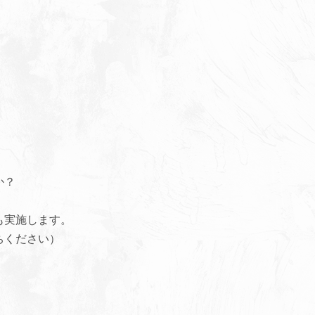
か？
。
も実施します。
ちください）