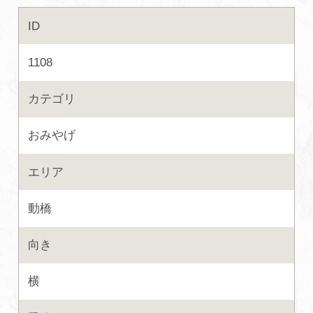
ID
初めての加賀温泉郷
1108
加賀に泊まって！北陸巡り♪
カテゴリ
ご当地グルメ
おみやげ
加賀 旅先納税
エリア
FAQ
動橋
向き
お知らせ
動画を見る
横
パンフレットダウンロード
写真ダウンロード