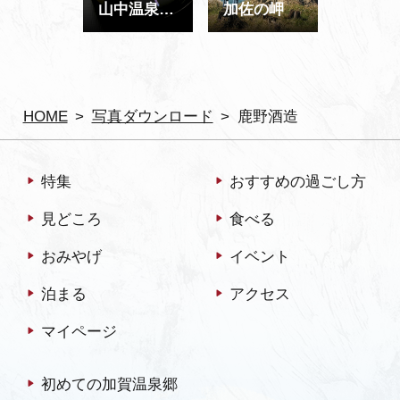
山中温泉 うるし座 山中漆器
加佐の岬
HOME
写真ダウンロード
鹿野酒造
特集
おすすめの過ごし方
見どころ
食べる
おみやげ
イベント
泊まる
アクセス
マイページ
初めての加賀温泉郷