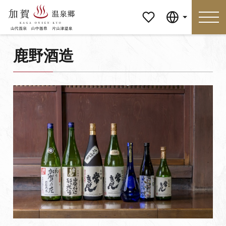
マイペ
Language
ージ
鹿野酒造
Language
特集
おすすめの過ごし方
見どころ
食べる
おみやげ
イベント
泊まる
アクセス
マイページ