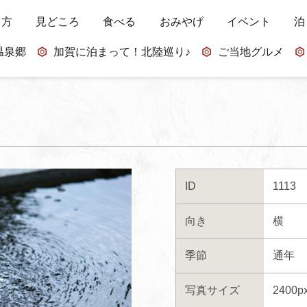
し方
見どころ
食べる
おみやげ
イベント
泊
温泉郷
加賀に泊まって！北陸巡り♪
ご当地グルメ
ID
1113
向き
横
季節
通年
写真サイズ
2400p