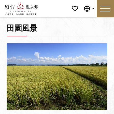
マイペ
Language
ージ
田園風景
Language
特集
おすすめの過ごし方
見どころ
食べる
おみやげ
イベント
泊まる
アクセス
マイページ