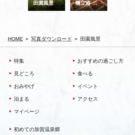
田園風景
橋立港 ズワイガニ（加能ガニ）
HOME
写真ダウンロード
田園風景
特集
おすすめの過ごし方
見どころ
食べる
おみやげ
イベント
泊まる
アクセス
マイページ
初めての加賀温泉郷