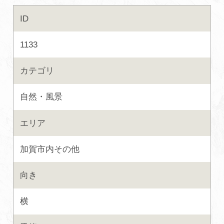
ID
初めての加賀温泉郷
1133
加賀に泊まって！北陸巡り♪
カテゴリ
ご当地グルメ
自然・風景
加賀 旅先納税
エリア
FAQ
加賀市内その他
向き
お知らせ
動画を見る
横
パンフレットダウンロード
写真ダウンロード