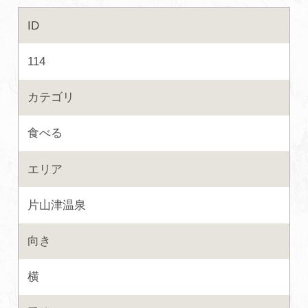
ID
初めての加賀温泉郷
114
加賀に泊まって！北陸巡り♪
カテゴリ
ご当地グルメ
食べる
加賀 旅先納税
エリア
FAQ
片山津温泉
向き
お知らせ
動画を見る
横
パンフレットダウンロード
写真ダウンロード