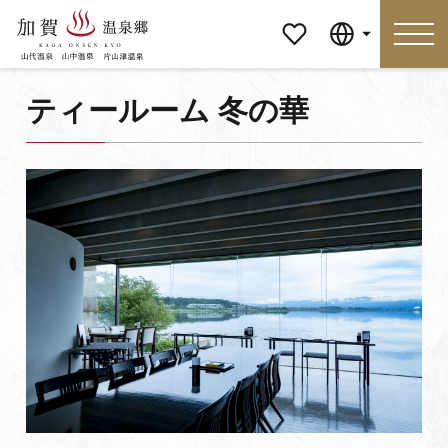
マイペ
Language
ージ
ティールーム 冬の華
Language
特集
おすすめの過ごし方
見どころ
食べる
おみやげ
イベント
泊まる
アクセス
マイページ