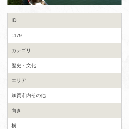
初めての加賀温泉郷
ID
加賀に泊まって！北陸巡り♪
1179
ご当地グルメ
カテゴリ
歴史・文化
加賀 旅先納税
エリア
FAQ
加賀市内その他
お知らせ
動画を見る
向き
パンフレットダウンロード
横
写真ダウンロード