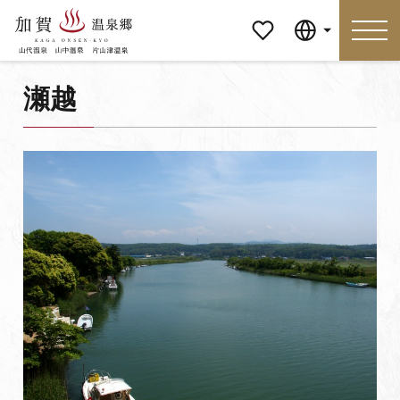
マイペ
Language
ージ
瀬越
Language
特集
おすすめの過ごし方
見どころ
食べる
おみやげ
イベント
泊まる
アクセス
マイページ