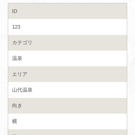
ID
初めての加賀温泉郷
123
加賀に泊まって！北陸巡り♪
カテゴリ
ご当地グルメ
温泉
加賀 旅先納税
エリア
FAQ
山代温泉
向き
お知らせ
動画を見る
横
パンフレットダウンロード
写真ダウンロード