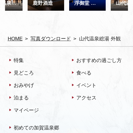
山代温泉古総湯 外観
鹿野酒造
浮御堂 ライトアップ
HOME
写真ダウンロード
山代温泉総湯 外観
特集
おすすめの過ごし方
見どころ
食べる
おみやげ
イベント
泊まる
アクセス
マイページ
初めての加賀温泉郷