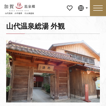
マイペ
Language
ージ
山代温泉総湯 外観
Language
特集
おすすめの過ごし方
見どころ
食べる
おみやげ
イベント
泊まる
アクセス
マイページ