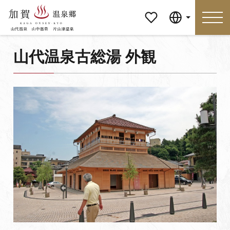
マイペ
Language
ージ
山代温泉古総湯 外観
Language
特集
おすすめの過ごし方
見どころ
食べる
おみやげ
イベント
泊まる
アクセス
マイページ