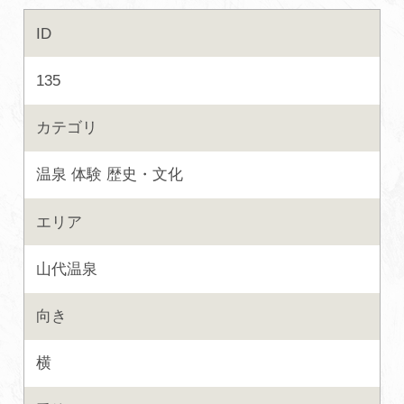
ID
初めての加賀温泉郷
135
加賀に泊まって！北陸巡り♪
カテゴリ
ご当地グルメ
温泉
体験
歴史・文化
加賀 旅先納税
エリア
FAQ
山代温泉
向き
お知らせ
動画を見る
横
パンフレットダウンロード
写真ダウンロード