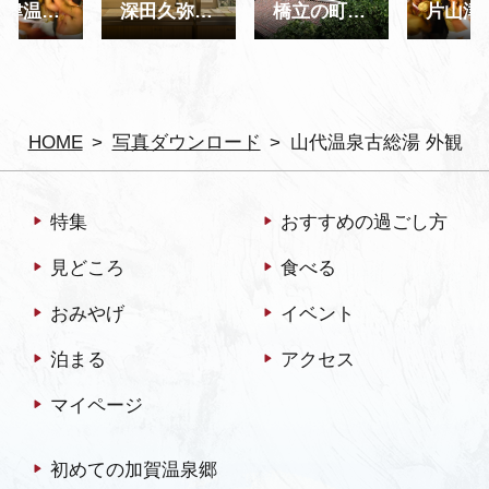
片山津温泉 湯の祭り 源平合戦
深田久弥 山の文化館 内観
橋立の町並み
HOME
写真ダウンロード
山代温泉古総湯 外観
特集
おすすめの過ごし方
見どころ
食べる
おみやげ
イベント
泊まる
アクセス
マイページ
初めての加賀温泉郷