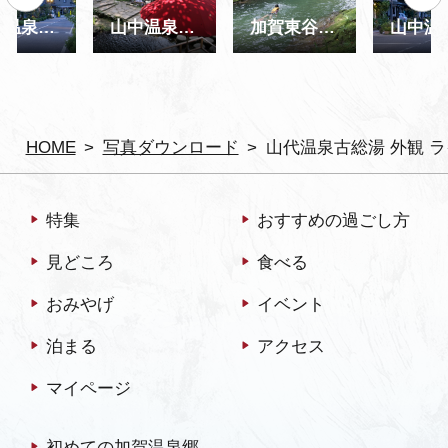
山中温泉 ゆげ街道
山中温泉 鶴仙渓 川床
加賀東谷地区 川遊び
HOME
写真ダウンロード
山代温泉古総湯 外観 
特集
おすすめの過ごし方
見どころ
食べる
おみやげ
イベント
泊まる
アクセス
マイページ
初めての加賀温泉郷