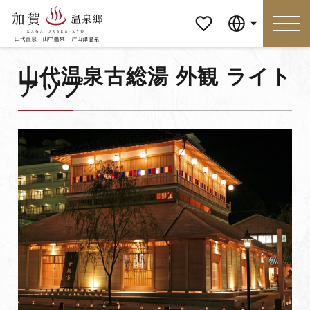
マイペ
Language
ージ
山代温泉古総湯 外観 ライト
アップ
Language
特集
おすすめの過ごし方
見どころ
食べる
おみやげ
イベント
泊まる
アクセス
マイページ