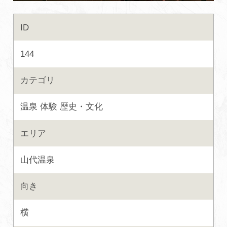
初めての加賀温泉郷
ID
144
加賀に泊まって！北陸巡り♪
カテゴリ
ご当地グルメ
温泉
体験
歴史・文化
加賀 旅先納税
エリア
FAQ
山代温泉
お知らせ
動画を見る
向き
パンフレットダウンロード
横
写真ダウンロード