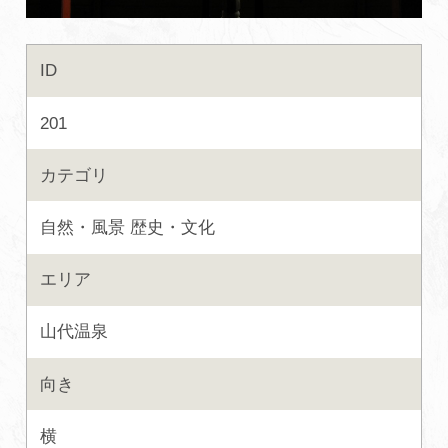
初めての加賀温泉郷
ID
加賀に泊まって！北陸巡り♪
201
ご当地グルメ
カテゴリ
自然・風景
歴史・文化
加賀 旅先納税
エリア
FAQ
山代温泉
お知らせ
動画を見る
向き
パンフレットダウンロード
横
写真ダウンロード