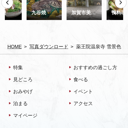
料理
九谷焼
加賀市美術館
鴨料理
HOME
写真ダウンロード
薬王院温泉寺 雪景色
特集
おすすめの過ごし方
見どころ
食べる
おみやげ
イベント
泊まる
アクセス
マイページ