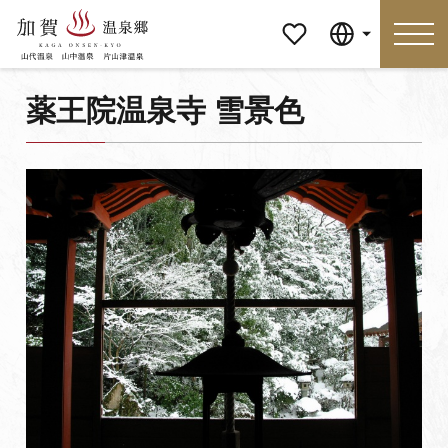
マイペ
Language
ージ
薬王院温泉寺 雪景色
Language
特集
おすすめの過ごし方
見どころ
食べる
おみやげ
イベント
泊まる
アクセス
マイページ