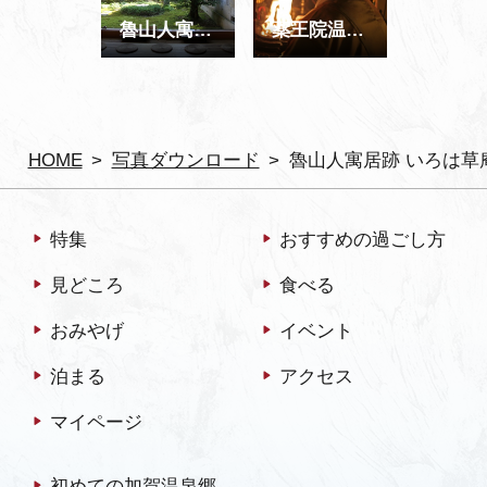
魯山人寓居跡 いろは草庵
薬王院温泉寺 節分会
HOME
写真ダウンロード
魯山人寓居跡 いろは草
特集
おすすめの過ごし方
見どころ
食べる
おみやげ
イベント
泊まる
アクセス
マイページ
初めての加賀温泉郷