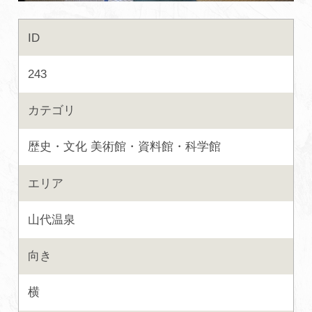
初めての加賀温泉郷
ID
243
加賀に泊まって！北陸巡り♪
カテゴリ
ご当地グルメ
歴史・文化
美術館・資料館・科学館
加賀 旅先納税
エリア
FAQ
山代温泉
お知らせ
動画を見る
向き
パンフレットダウンロード
横
写真ダウンロード