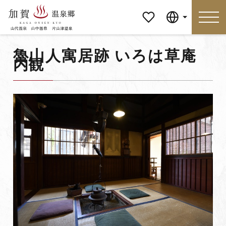
マイペ
Language
ージ
魯山人寓居跡 いろは草庵
内観
Language
特集
おすすめの過ごし方
見どころ
食べる
おみやげ
イベント
泊まる
アクセス
マイページ