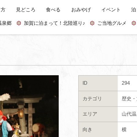
し方
見どころ
食べる
おみやげ
イベント
泊
温泉郷
加賀に泊まって！北陸巡り♪
ご当地グルメ
ID
294
カテゴリ
歴史・
エリア
山代温
向き
横