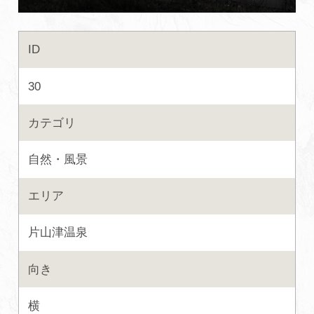
初めての加賀温泉郷
ID
加賀に泊まって！北陸巡り♪
30
ご当地グルメ
カテゴリ
自然・風景
加賀 旅先納税
エリア
FAQ
片山津温泉
お知らせ
動画を見る
向き
パンフレットダウンロード
横
写真ダウンロード