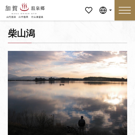
マイペ
Language
ージ
柴山潟
Language
特集
おすすめの過ごし方
見どころ
食べる
おみやげ
イベント
泊まる
アクセス
マイページ