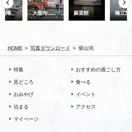
立漁港
大聖寺 桜祭り
蘇梁館
橋立漁
HOME
写真ダウンロード
柴山潟
特集
おすすめの過ごし方
見どころ
食べる
おみやげ
イベント
泊まる
アクセス
マイページ