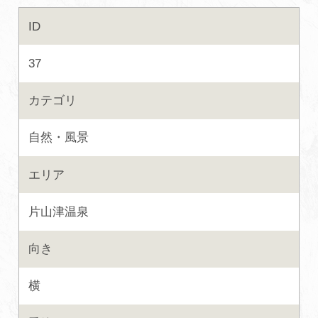
ID
初めての加賀温泉郷
37
加賀に泊まって！北陸巡り♪
カテゴリ
ご当地グルメ
自然・風景
加賀 旅先納税
エリア
FAQ
片山津温泉
向き
お知らせ
動画を見る
横
パンフレットダウンロード
写真ダウンロード