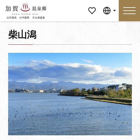
マイペ
Language
ージ
柴山潟
Language
特集
おすすめの過ごし方
見どころ
食べる
おみやげ
イベント
泊まる
アクセス
マイページ