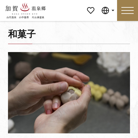
マイペ
Language
ージ
和菓子
Language
特集
おすすめの過ごし方
見どころ
食べる
おみやげ
イベント
泊まる
アクセス
マイページ