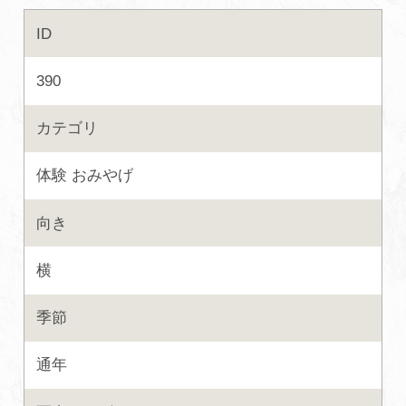
ID
初めての加賀温泉郷
390
加賀に泊まって！北陸巡り♪
カテゴリ
ご当地グルメ
体験
おみやげ
加賀 旅先納税
向き
FAQ
横
季節
お知らせ
動画を見る
通年
パンフレットダウンロード
写真ダウンロード