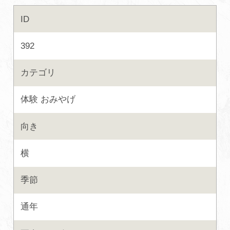
ID
初めての加賀温泉郷
392
加賀に泊まって！北陸巡り♪
カテゴリ
ご当地グルメ
体験
おみやげ
加賀 旅先納税
向き
FAQ
横
季節
お知らせ
動画を見る
通年
パンフレットダウンロード
写真ダウンロード