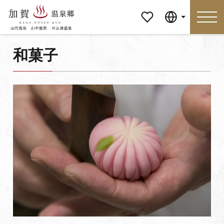
マイペ
Language
ージ
和菓子
Language
特集
おすすめの過ごし方
見どころ
食べる
おみやげ
イベント
泊まる
アクセス
マイページ