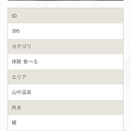
初めての加賀温泉郷
ID
395
加賀に泊まって！北陸巡り♪
カテゴリ
ご当地グルメ
体験
食べる
加賀 旅先納税
エリア
FAQ
山中温泉
お知らせ
動画を見る
向き
パンフレットダウンロード
横
写真ダウンロード