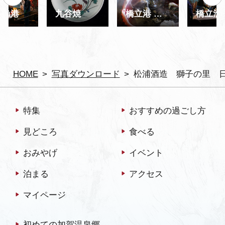
立漁港
九谷焼
橋立港 ズワイガニ（加能ガニ）
橋立漁
HOME
写真ダウンロード
松浦酒造 獅子の里 日
特集
おすすめの過ごし方
見どころ
食べる
おみやげ
イベント
泊まる
アクセス
マイページ
初めての加賀温泉郷