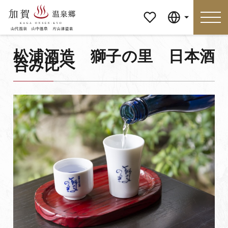
マイペ
Language
ージ
松浦酒造 獅子の里 日本酒
呑み比べ
Language
特集
おすすめの過ごし方
見どころ
食べる
おみやげ
イベント
泊まる
アクセス
マイページ