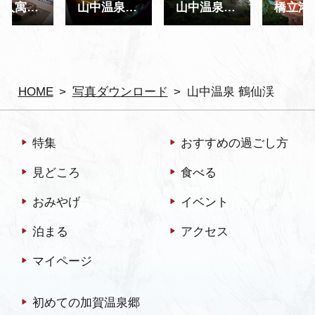
魯山人寓居跡 いろは草庵 内観
山中温泉 うるし座 山中漆器
山中温泉 あやとりはし
橋立
HOME
写真ダウンロード
山中温泉 鶴仙渓
特集
おすすめの過ごし方
見どころ
食べる
おみやげ
イベント
泊まる
アクセス
マイページ
初めての加賀温泉郷