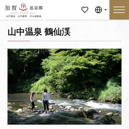
マイペ
Language
ージ
山中温泉 鶴仙渓
Language
特集
おすすめの過ごし方
見どころ
食べる
おみやげ
イベント
泊まる
アクセス
マイページ