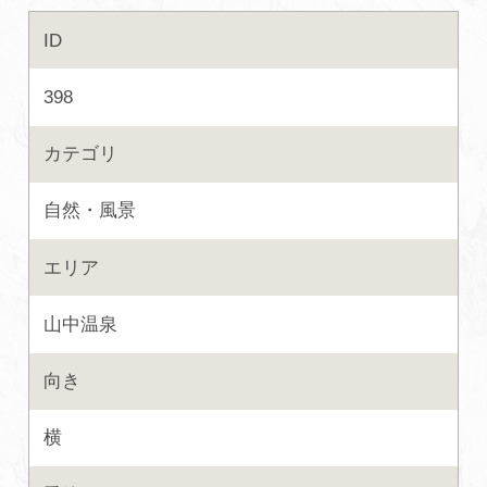
ID
初めての加賀温泉郷
398
加賀に泊まって！北陸巡り♪
カテゴリ
ご当地グルメ
自然・風景
加賀 旅先納税
エリア
FAQ
山中温泉
向き
お知らせ
動画を見る
横
パンフレットダウンロード
写真ダウンロード