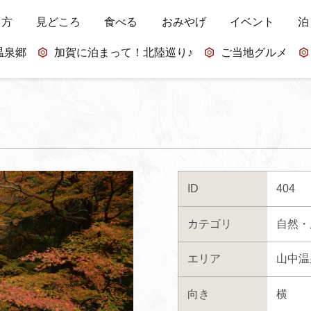
し方
見どころ
食べる
おみやげ
イベント
泊
温泉郷
加賀に泊まって！北陸巡り♪
ご当地グルメ
ID
404
カテゴリ
自然・
エリア
山中温
向き
横