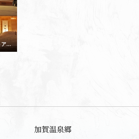
山代温泉古総湯 外観 ライトアップ 雪景色
加賀温泉郷