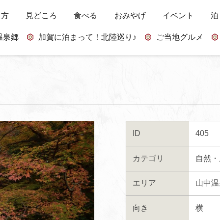
し方
見どころ
食べる
おみやげ
イベント
泊
温泉郷
加賀に泊まって！北陸巡り♪
ご当地グルメ
ID
405
カテゴリ
自然・
エリア
山中温
向き
横