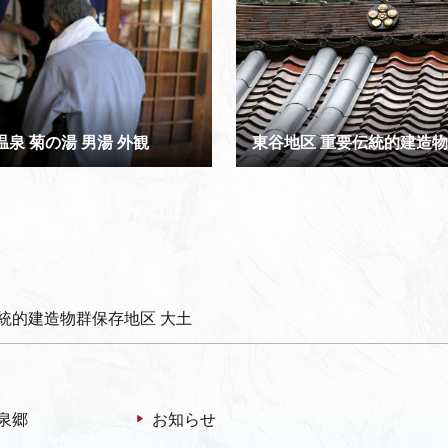
温泉 菊の湯 男湯 外観
統的建造物群保存地区 大土
泉郷
お知らせ