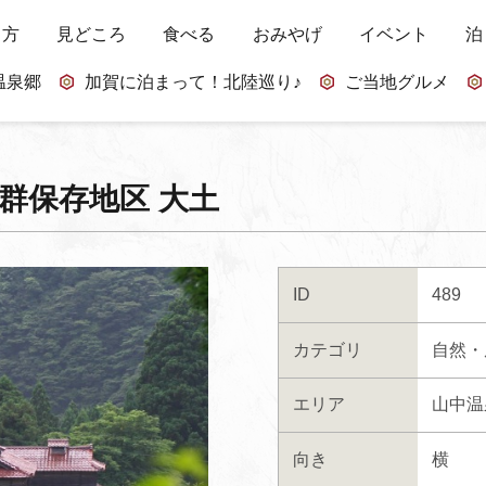
し方
見どころ
食べる
おみやげ
イベント
泊
温泉郷
加賀に泊まって！北陸巡り♪
ご当地グルメ
群保存地区 大土
ID
489
カテゴリ
自然・
エリア
山中温
向き
横