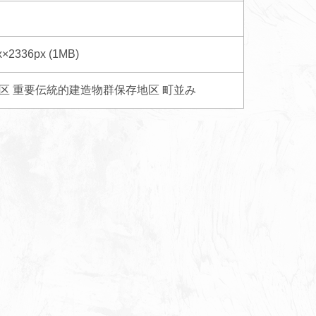
x×2336px (1MB)
区
重要伝統的建造物群保存地区
町並み