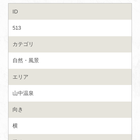
ID
初めての加賀温泉郷
513
加賀に泊まって！北陸巡り♪
カテゴリ
ご当地グルメ
自然・風景
加賀 旅先納税
エリア
FAQ
山中温泉
向き
お知らせ
動画を見る
横
パンフレットダウンロード
写真ダウンロード