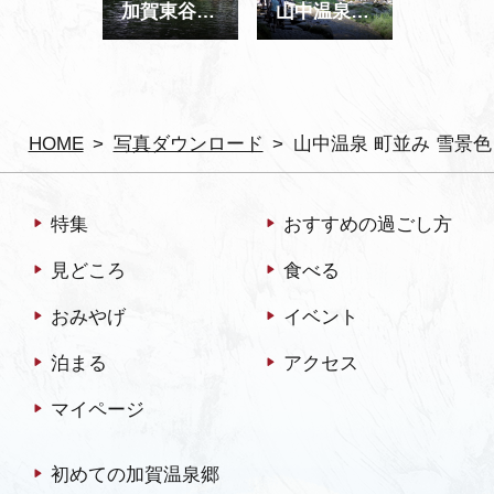
加賀東谷地区 川遊び
山中温泉 鶴仙渓 遊歩道
HOME
写真ダウンロード
山中温泉 町並み 雪景色
特集
おすすめの過ごし方
見どころ
食べる
おみやげ
イベント
泊まる
アクセス
マイページ
初めての加賀温泉郷