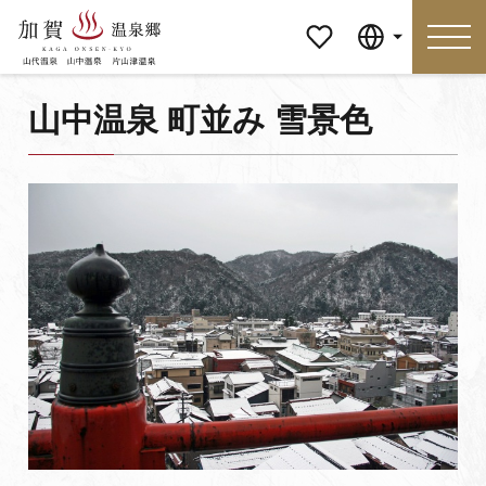
マイペ
Language
ージ
山中温泉 町並み 雪景色
Language
特集
おすすめの過ごし方
見どころ
食べる
おみやげ
イベント
泊まる
アクセス
マイページ