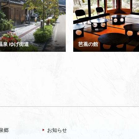
温泉 ゆげ街道
芭蕉の館
泉郷
お知らせ