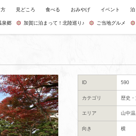
し方
見どころ
食べる
おみやげ
イベント
泊
温泉郷
加賀に泊まって！北陸巡り♪
ご当地グルメ
ID
590
カテゴリ
歴史・
エリア
山中温
向き
横