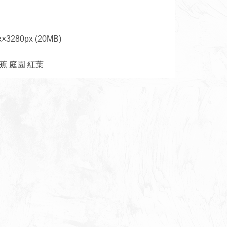
x×3280px (20MB)
蕉
庭園
紅葉