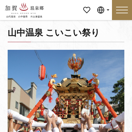
マイペ
Language
ージ
山中温泉 こいこい祭り
Language
特集
おすすめの過ごし方
見どころ
食べる
おみやげ
イベント
泊まる
アクセス
マイページ