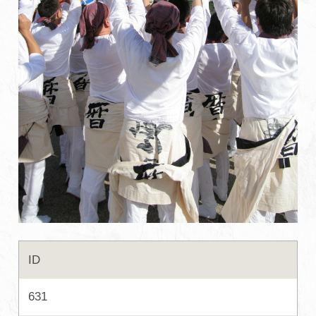
初めての加賀温泉郷
加賀に泊まって！北陸巡り♪
ご当地グルメ
加賀 旅先納税
FAQ
お知らせ
動画を見る
ID
パンフレットダウンロード
631
写真ダウンロード