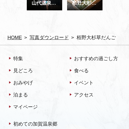
山代温泉古総湯 内観
栢野大杉草だんご
HOME
写真ダウンロード
栢野大杉草だんご
特集
おすすめの過ごし方
見どころ
食べる
おみやげ
イベント
泊まる
アクセス
マイページ
初めての加賀温泉郷