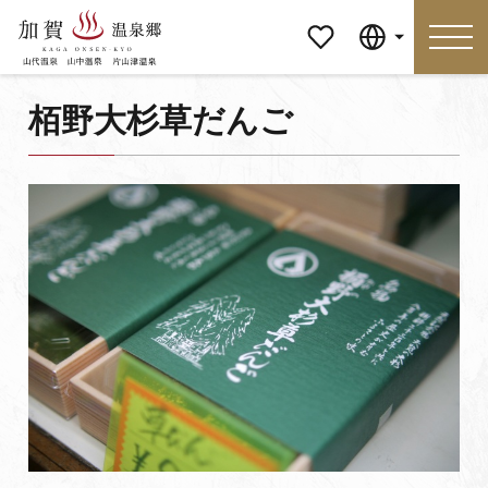
マイペ
Language
ージ
栢野大杉草だんご
Language
特集
おすすめの過ごし方
見どころ
食べる
おみやげ
イベント
泊まる
アクセス
マイページ