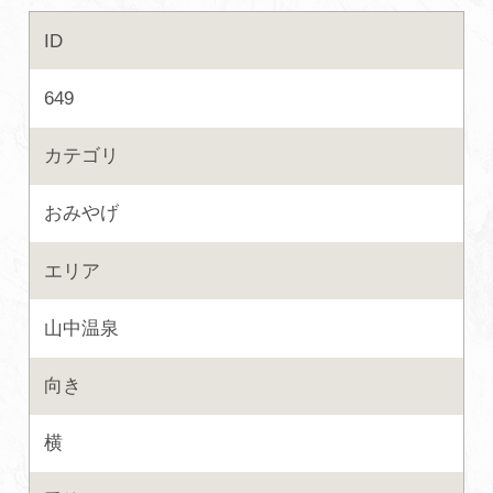
ID
初めての加賀温泉郷
649
加賀に泊まって！北陸巡り♪
カテゴリ
ご当地グルメ
おみやげ
加賀 旅先納税
エリア
FAQ
山中温泉
向き
お知らせ
動画を見る
横
パンフレットダウンロード
写真ダウンロード