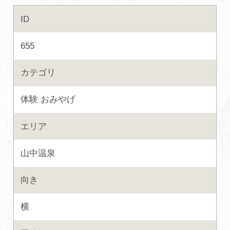
ID
初めての加賀温泉郷
655
加賀に泊まって！北陸巡り♪
カテゴリ
ご当地グルメ
体験
おみやげ
加賀 旅先納税
エリア
FAQ
山中温泉
向き
お知らせ
動画を見る
横
パンフレットダウンロード
写真ダウンロード