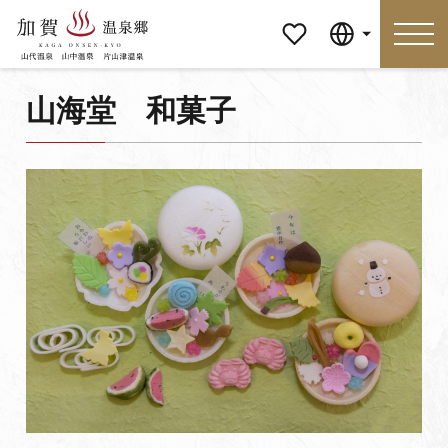
マイペ
Language
ージ
山海堂 和菓子
Language
特集
おすすめの過ごし方
見どころ
食べる
おみやげ
イベント
泊まる
アクセス
マイページ