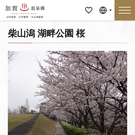
マイペ
Language
ージ
柴山潟 湖畔公園 桜
Language
特集
おすすめの過ごし方
見どころ
食べる
おみやげ
イベント
泊まる
アクセス
マイページ