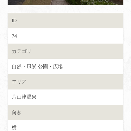
初めての加賀温泉郷
ID
加賀に泊まって！北陸巡り♪
74
ご当地グルメ
カテゴリ
自然・風景
公園・広場
加賀 旅先納税
エリア
FAQ
片山津温泉
お知らせ
動画を見る
向き
パンフレットダウンロード
横
写真ダウンロード