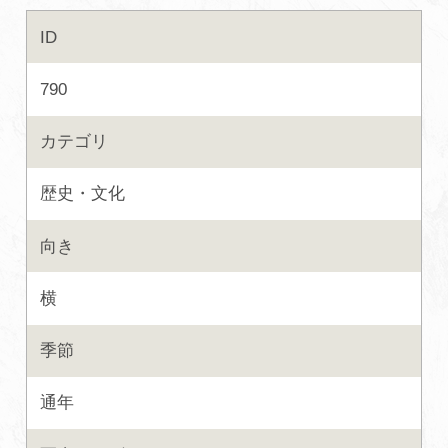
ID
初めての加賀温泉郷
790
加賀に泊まって！北陸巡り♪
カテゴリ
ご当地グルメ
歴史・文化
加賀 旅先納税
向き
FAQ
横
季節
お知らせ
動画を見る
通年
パンフレットダウンロード
写真ダウンロード