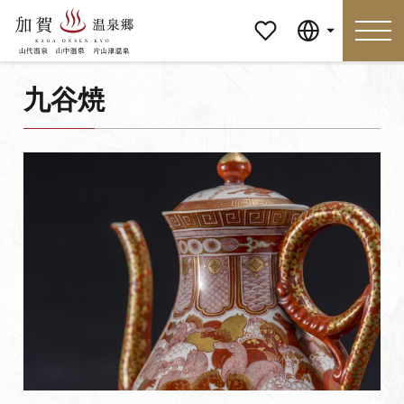
マイペ
Language
ージ
九谷焼
Language
特集
おすすめの過ごし方
見どころ
食べる
おみやげ
イベント
泊まる
アクセス
マイページ