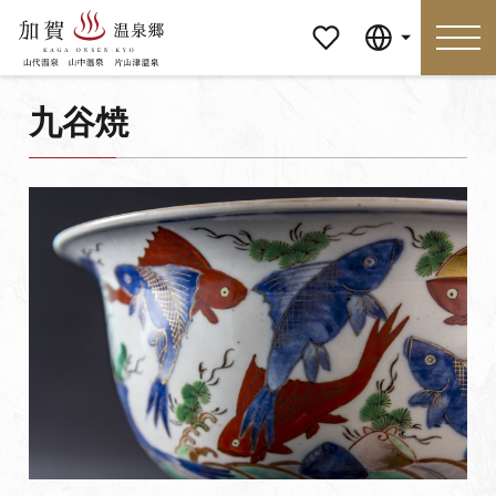
マイペ
Language
ージ
九谷焼
Language
特集
おすすめの過ごし方
見どころ
食べる
おみやげ
イベント
泊まる
アクセス
マイページ