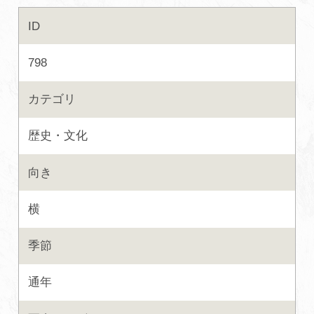
ID
初めての加賀温泉郷
798
加賀に泊まって！北陸巡り♪
カテゴリ
ご当地グルメ
歴史・文化
加賀 旅先納税
向き
FAQ
横
季節
お知らせ
動画を見る
通年
パンフレットダウンロード
写真ダウンロード