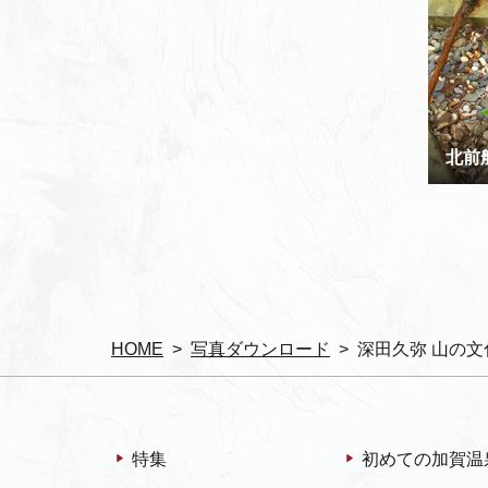
北前
HOME
写真ダウンロード
深田久弥 山の文
特集
初めての加賀温