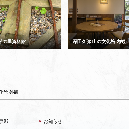
船の里資料館
深田久弥 山の文化館 内観
化館 外観
泉郷
お知らせ