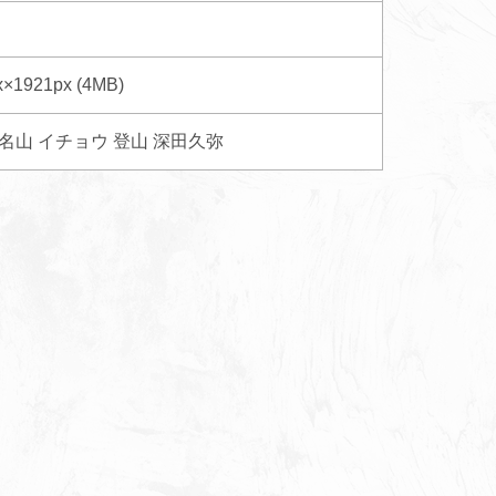
x×1921px (4MB)
名山
イチョウ
登山
深田久弥