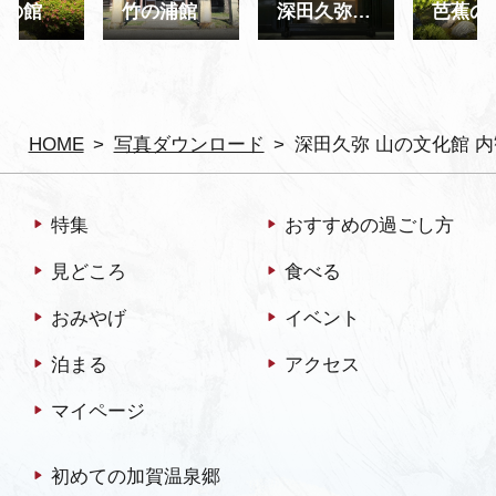
蕉の館
竹の浦館
深田久弥 山の文化館 内観
芭蕉の
HOME
写真ダウンロード
深田久弥 山の文化館 内
特集
おすすめの過ごし方
見どころ
食べる
おみやげ
イベント
泊まる
アクセス
マイページ
初めての加賀温泉郷