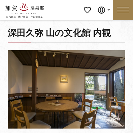
マイペ
Language
ージ
深田久弥 山の文化館 内観
Language
特集
おすすめの過ごし方
見どころ
食べる
おみやげ
イベント
泊まる
アクセス
マイページ