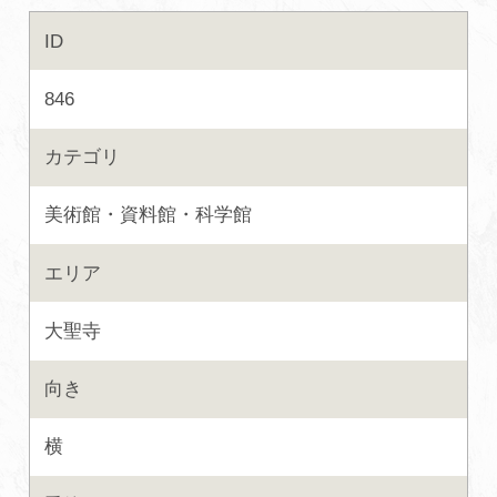
ID
初めての加賀温泉郷
846
加賀に泊まって！北陸巡り♪
カテゴリ
ご当地グルメ
美術館・資料館・科学館
加賀 旅先納税
エリア
FAQ
大聖寺
向き
お知らせ
動画を見る
横
パンフレットダウンロード
写真ダウンロード