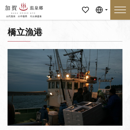
マイペ
Language
ージ
橋立漁港
Language
特集
おすすめの過ごし方
見どころ
食べる
おみやげ
イベント
泊まる
アクセス
マイページ