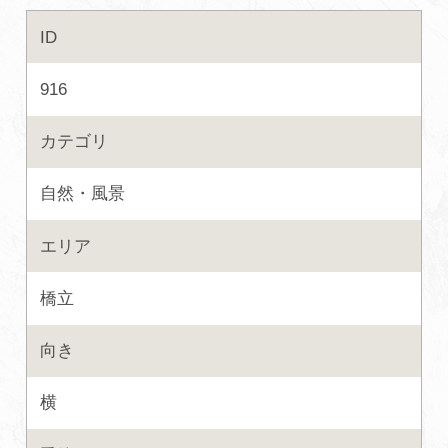
ID
初めての加賀温泉郷
916
加賀に泊まって！北陸巡り♪
カテゴリ
ご当地グルメ
自然・風景
加賀 旅先納税
エリア
FAQ
橋立
向き
お知らせ
動画を見る
横
パンフレットダウンロード
写真ダウンロード