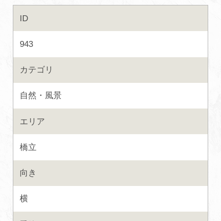
ID
初めての加賀温泉郷
943
加賀に泊まって！北陸巡り♪
カテゴリ
ご当地グルメ
自然・風景
加賀 旅先納税
エリア
FAQ
橋立
向き
お知らせ
動画を見る
横
パンフレットダウンロード
写真ダウンロード