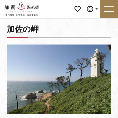
マイペ
Language
ージ
加佐の岬
Language
特集
おすすめの過ごし方
見どころ
食べる
おみやげ
イベント
泊まる
アクセス
マイページ