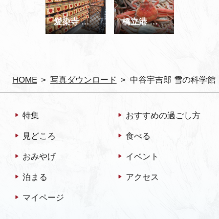
愛染寺 絵馬
橋立港 香箱ガニ（雌）
HOME
写真ダウンロード
中谷宇吉郎 雪の科学館
特集
おすすめの過ごし方
見どころ
食べる
おみやげ
イベント
泊まる
アクセス
マイページ