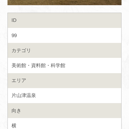
初めての加賀温泉郷
ID
加賀に泊まって！北陸巡り♪
99
ご当地グルメ
カテゴリ
美術館・資料館・科学館
加賀 旅先納税
エリア
FAQ
片山津温泉
お知らせ
動画を見る
向き
パンフレットダウンロード
横
写真ダウンロード