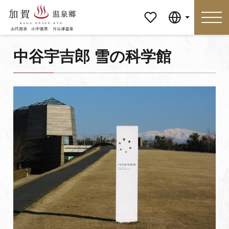
マイペ
Language
ージ
中谷宇吉郎 雪の科学館
Language
特集
おすすめの過ごし方
見どころ
食べる
おみやげ
イベント
泊まる
アクセス
マイページ