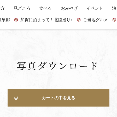
し方
見どころ
食べる
おみやげ
イベント
泊
温泉郷
加賀に泊まって！北陸巡り♪
ご当地グルメ
写真ダウンロード
カートの中を見る