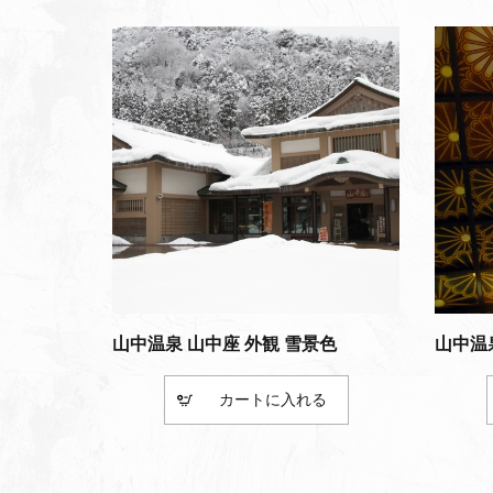
山中温泉 山中座 外観 雪景色
山中温
カート