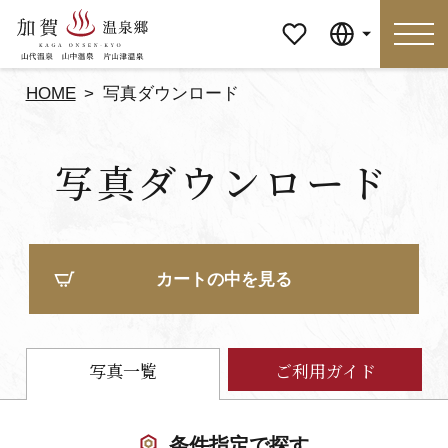
マイペ
Language
ージ
HOME
写真ダウンロード
Language
写真ダウンロード
特集
おすすめの過ごし方
見どころ
食べる
カートの中を見る
おみやげ
イベント
泊まる
アクセス
写真一覧
ご利用ガイド
マイページ
条件指定で探す