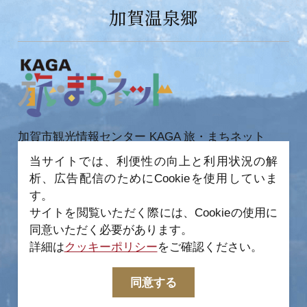
加賀温泉郷
加賀市観光情報センター KAGA 旅・まちネット
〒922-0423
当サイトでは、利便性の向上と利用状況の解
石川県加賀市作見町ヲ6-2 JR 加賀温泉駅内
析、広告配信のためにCookieを使用していま
TEL 0761-72-6678
FAX 0761-72-6679
す。
サイトを閲覧いただく際には、Cookieの使用に
同意いただく必要があります。
詳細は
クッキーポリシー
をご確認ください。
−
© 2022-2026 加賀市観光情報センター All Rights
同意する
Reserved.