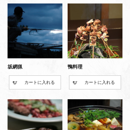
坂網猟
鴨料理
カート
カート