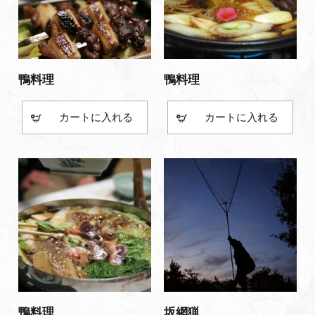
鴨料理
鴨料理
カート
カート
鴨料理
坂網猟