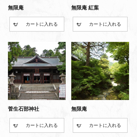
無限庵
無限庵 紅葉
カート
カート
菅生石部神社
無限庵
カート
カート