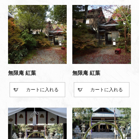
無限庵 紅葉
無限庵 紅葉
カート
カート