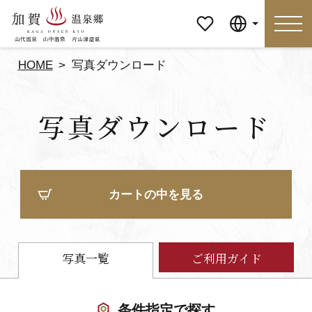
マイペ
Language
ージ
HOME
写真ダウンロード
Language
写真ダウンロード
特集
おすすめの過ごし方
見どころ
食べる
カートの中を見る
おみやげ
イベント
泊まる
アクセス
写真一覧
ご利用ガイド
マイページ
条件指定で探す