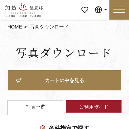
マイペ
Language
ージ
HOME
写真ダウンロード
Language
写真ダウンロード
特集
おすすめの過ごし方
見どころ
食べる
カートの中を見る
おみやげ
イベント
泊まる
アクセス
写真一覧
ご利用ガイド
マイページ
条件指定で探す