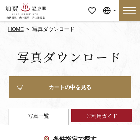
マイペ
Language
ージ
HOME
写真ダウンロード
Language
写真ダウンロード
特集
おすすめの過ごし方
見どころ
食べる
カートの中を見る
おみやげ
イベント
泊まる
アクセス
写真一覧
ご利用ガイド
マイページ
条件指定で探す