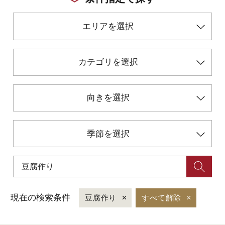
エリアを選択
初めての加賀温泉郷
加賀に泊まって！北陸巡り♪
カテゴリを選択
ご当地グルメ
向きを選択
加賀 旅先納税
季節を選択
FAQ
お知らせ
動画を見る
現在の検索条件
豆腐作り
すべて解除
パンフレットダウンロード
写真ダウンロード