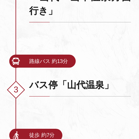
行き」
路線バス 約13分
バス停「山代温泉」
徒歩 約7分