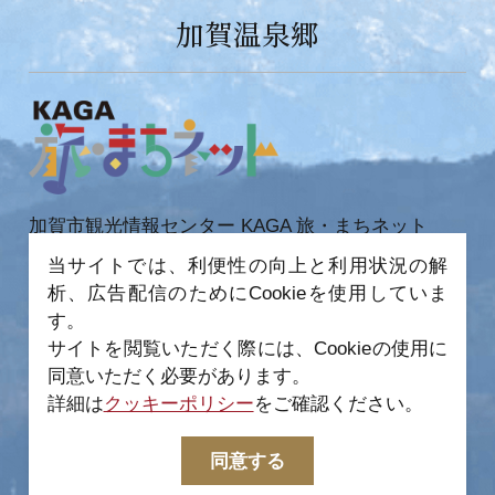
加賀温泉郷
加賀市観光情報センター KAGA 旅・まちネット
〒922-0423
当サイトでは、利便性の向上と利用状況の解
石川県加賀市作見町ヲ6-2 JR 加賀温泉駅内
析、広告配信のためにCookieを使用していま
TEL 0761-72-6678
FAX 0761-72-6679
す。
サイトを閲覧いただく際には、Cookieの使用に
同意いただく必要があります。
詳細は
クッキーポリシー
をご確認ください。
−
© 2022-2026 加賀市観光情報センター All Rights
同意する
Reserved.