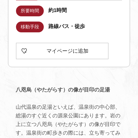
約1時間
所要時間
初めての加賀温泉郷
路線バス・徒歩
移動手段
加賀に泊まって！北陸巡り♪
マイページに追加
ご当地グルメ
加賀 旅先納税
八咫烏（やたがらす）の像が目印の足湯
FAQ
山代温泉の足湯といえば、温泉街の中心部、
お知らせ
動画を見る
総湯のすぐ近くの源泉公園にあります。岩の
上に立つ八咫烏（やたがらす）の像が目印で
パンフレットダウンロード
す。温泉街の町歩きの際には、立ち寄ってみ
写真ダウンロード