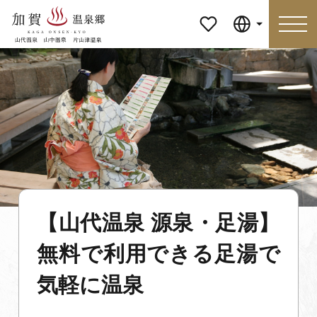
マイペ
Language
ージ
Language
特集
おすすめの過ごし方
見どころ
食べる
【山代温泉 源泉・足湯】
おみやげ
イベント
無料で利用できる足湯で
泊まる
アクセス
気軽に温泉
マイページ