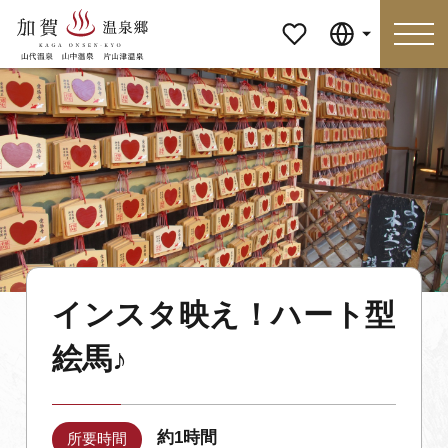
マイペ
Language
ージ
Language
特集
おすすめの過ごし方
見どころ
食べる
インスタ映え！ハート型
おみやげ
イベント
絵馬♪
泊まる
アクセス
マイページ
約1時間
所要時間