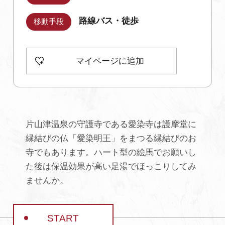
路線バス・徒歩
移動手段
初めての加賀温泉郷
加賀に泊まって！北陸巡り♪
マイページに追加
ご当地グルメ
加賀 旅先納税
片山津温泉の守護寺である愛染寺は護摩堂に
縁結びの仏「愛染明王」をまつる縁結びのお
FAQ
寺でもあります。ハート型の絵馬でお願いし
た後は保温効果が高い足湯でほっこりしてみ
ませんか。
お知らせ
動画を見る
パンフレットダウンロード
START
写真ダウンロード