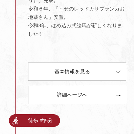
う）」完成。
令和６年、「幸せのレッドカサブランカお
地蔵さん」安置。
令和8年、はめ込み式絵馬が新しくなりま
した！
基本情報を見る
詳細ページへ
徒歩 約5分