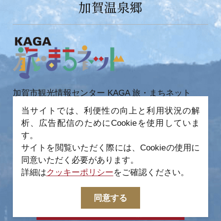
加賀温泉郷
加賀市観光情報センター KAGA 旅・まちネット
〒922-0423
当サイトでは、利便性の向上と利用状況の解
石川県加賀市作見町ヲ6-2 JR 加賀温泉駅内
析、広告配信のためにCookieを使用していま
TEL 0761-72-6678
FAX 0761-72-6679
す。
サイトを閲覧いただく際には、Cookieの使用に
同意いただく必要があります。
詳細は
クッキーポリシー
をご確認ください。
−
© 2022-2026 加賀市観光情報センター All Rights
同意する
Reserved.