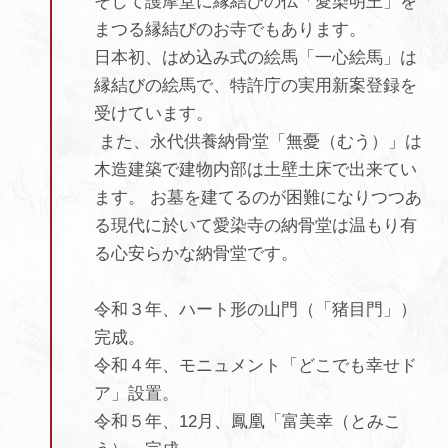
そして護摩堂に縁結びの仏「愛染明王」を
まつる縁結びのお寺でもあります。
日本初、はめ込み式の絵馬「一心絵馬」は
縁結びの絵馬で、特許庁の実用新案登録を
受けています。
また、永代供養納骨堂「無憂（むう）」は
木造建築で建物内部は土壁土床で出来てい
ます。 お墓を建てるのが困難になりつつあ
る現代に於いて愛染寺の納骨堂は温もり有
る心安らかな納骨堂です。
令和３年、ハート形の山門（「猪目門」）
完成。
令和４年、モニュメント「どこでも幸せド
ア」設置。
令和５年、12月、鳳凰「富美幸（とみこ