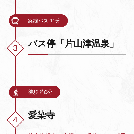
路線バス 11分
バス停「片山津温泉」
徒歩 約3分
愛染寺